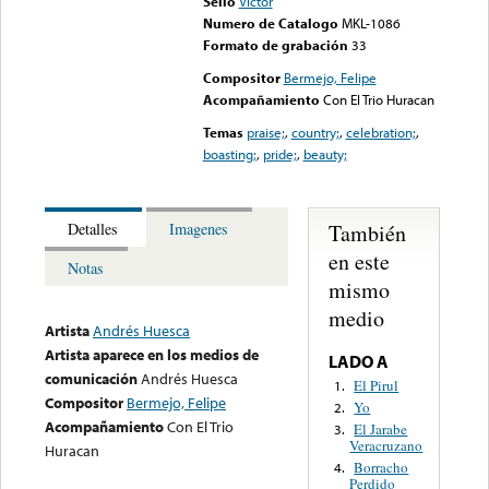
Sello
Victor
Numero de Catalogo
MKL-1086
Formato de grabación
33
Compositor
Bermejo, Felipe
Acompañamiento
Con El Trio Huracan
Temas
praise;
,
country;
,
celebration;
,
boasting;
,
pride;
,
beauty;
También
Detalles
Imagenes
en este
Notas
mismo
medio
Artista
Andrés Huesca
Artista aparece en los medios de
LADO A
comunicación
Andrés Huesca
El Pirul
1.
Compositor
Bermejo, Felipe
Yo
2.
Acompañamiento
Con El Trio
El Jarabe
3.
Veracruzano
Huracan
Borracho
4.
Perdido