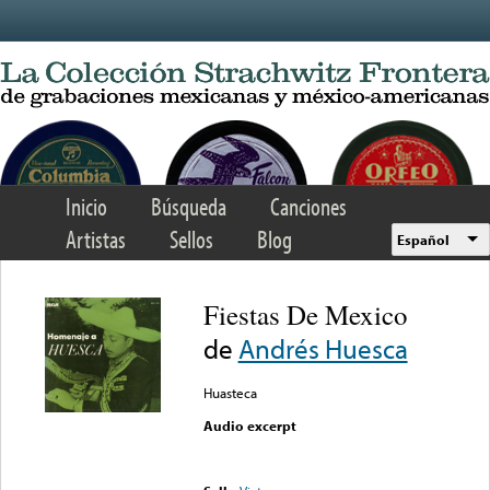
Skip to main content
Inicio
Búsqueda
Canciones
Artistas
Sellos
Blog
Español
Fiestas De Mexico
de
Andrés Huesca
Huasteca
Audio excerpt
Error loading media: File
could not be played