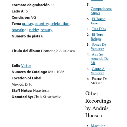
Formato de grabación
33
5.
Compadecete
Lado A:
b
Mujer
Condición:
VG
El Torito
6.
Jarocho
Tema
praise;
,
country;
,
celebration;
,
Tres Días
1.
boasting;
,
pride;
,
beauty;
El Toro
2.
Número de pista
6
Relajo
Sones De
3.
Veracruz
Título del álbum
Homenaje A Huesca
Aun Se
4.
Acuerda De
Mi
Sello
Victor
Canto A
5.
Numero de Catalogo
MKL-1086
Veracruz
Location of Label:
Fiestas De
6.
Mexico
Mexico, D. F.
Staff Notes:
Huasteca
Other
Donated By:
Chris Strachwitz
Recordings
by Andrés
Huesca
Mazatlan