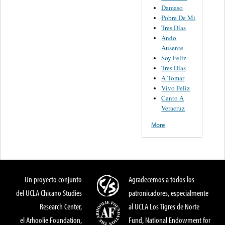
Damaso
Pobre De Mi
Tres Días
Ando
Ausente
Soy Feliz
Tres Días
A Tomar
Vivo Feliz
Canto A
Veracruz
More
Un proyecto conjunto
Agradecemos a todos los
del UCLA Chicano Studies
patronicadores, especialmente
Research Center,
al UCLA Los Tigres de Norte
el Arhoolie Foundation,
Fund, National Endowment for