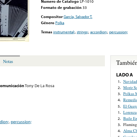
Numero de Catalogo
LP-1010
Formato de grabación
33
Compositor
García, Salvador T.
Género
Polka
Temas
instrumental;
,
strings;
,
accordion;
,
percussion;
También
Notas
LADO A
Navida
1.
 comunicación
Tony De La Rosa
Morir S
2.
Polkas 
3.
Remedi
4.
El Guaj
5.
Lorenza
1.
Baile E
2.
dion;
,
percussion;
Flamin
3.
Alma Ch
4.
Cemiloa
5.