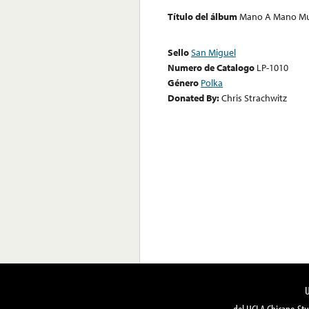
Título del álbum
Mano A Mano Mu
Sello
San Miguel
Numero de Catalogo
LP-1010
Género
Polka
Donated By:
Chris Strachwitz
del UCLA Chicano Stu