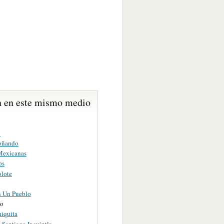
 en este mismo medio
d
oñando
Mexicanas
os
olote
n Un Pueblo
go
iquita
 Santiago Ixcuintla