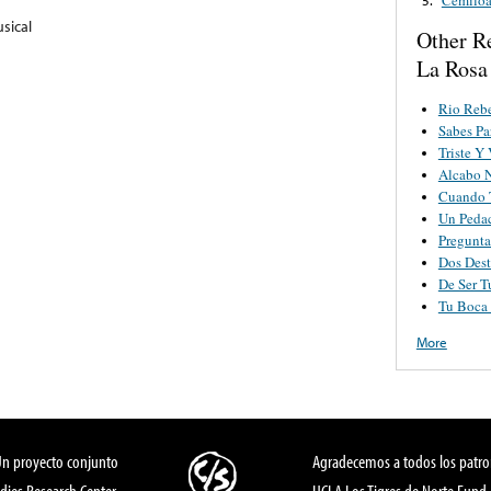
sical
Other R
La Rosa
Rio Reb
Sabes Pa
Triste Y
Alcabo 
Cuando 
Un Pedac
Pregunt
Dos Dest
De Ser 
Tu Boca
More
Un proyecto conjunto
Agradecemos a todos los patro
dies Research Center,
UCLA Los Tigres de Norte Fund