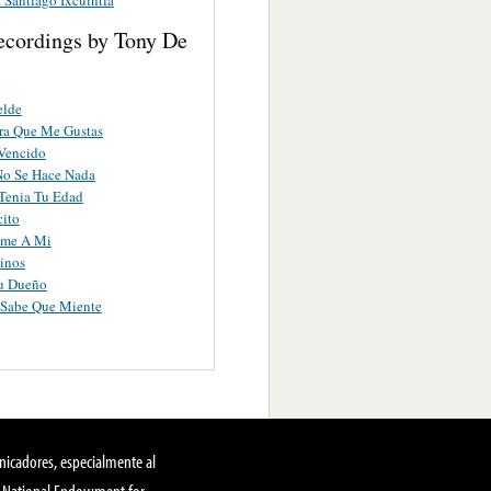
ecordings by Tony De
elde
ra Que Me Gustas
 Vencido
No Se Hace Nada
Tenia Tu Edad
ito
ame A Mi
inos
Tu Dueño
 Sabe Que Miente
nicadores, especialmente al
, National Endowment for