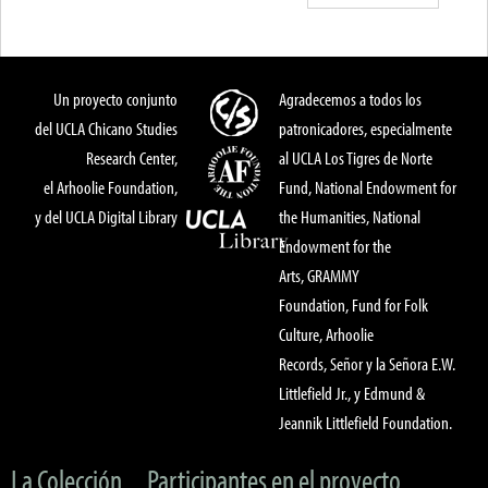
Un proyecto conjunto
Agradecemos a todos los
del UCLA Chicano Studies
patronicadores, especialmente
Research Center,
al UCLA Los Tigres de Norte
el Arhoolie Foundation,
Fund, National Endowment for
y del UCLA Digital Library
the Humanities, National
Endowment for the
Arts, GRAMMY
Foundation, Fund for Folk
Culture, Arhoolie
Records, Señor y la Señora E.W.
Littlefield Jr., y Edmund &
Jeannik Littlefield Foundation.
La Colección
Participantes en el proyecto