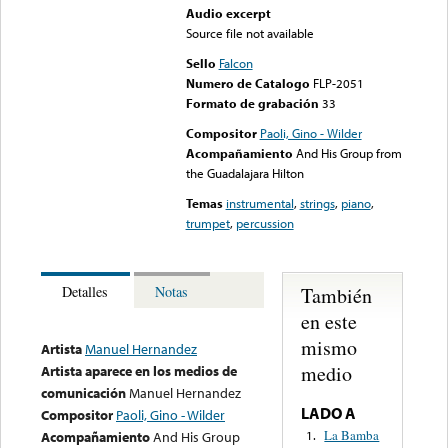
Audio excerpt
Source file not available
Sello
Falcon
Numero de Catalogo
FLP-2051
Formato de grabación
33
Compositor
Paoli, Gino - Wilder
Acompañamiento
And His Group from
the Guadalajara Hilton
Temas
instrumental
,
strings
,
piano
,
trumpet
,
percussion
También
Detalles
Notas
en este
mismo
Artista
Manuel Hernandez
medio
Artista aparece en los medios de
comunicación
Manuel Hernandez
LADO A
Compositor
Paoli, Gino - Wilder
La Bamba
1.
Acompañamiento
And His Group