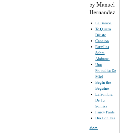
by Manuel
Hernandez
La Bamba
Te Quiero
Dijiste
Cancion
Estrellas
Sobre
Alabama
Una
Probadita De
Miel
Begin the
Beguine
La Sombra
De Tu
Sonrisa
Fancy Pants
Dia Con Dia
More