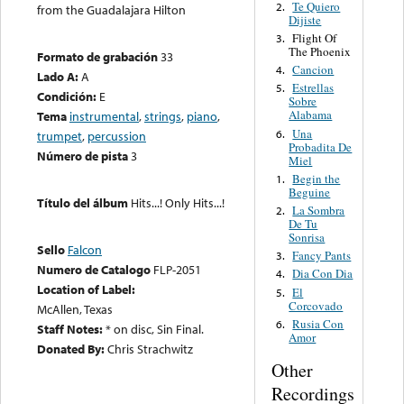
Te Quiero
2.
from the Guadalajara Hilton
Dijiste
Flight Of
3.
The Phoenix
Formato de grabación
33
Cancion
4.
Lado A:
A
Estrellas
5.
Condición:
E
Sobre
Alabama
Tema
instrumental
,
strings
,
piano
,
Una
6.
trumpet
,
percussion
Probadita De
Número de pista
3
Miel
Begin the
1.
Beguine
Título del álbum
Hits...! Only Hits...!
La Sombra
2.
De Tu
Sonrisa
Sello
Falcon
Fancy Pants
3.
Numero de Catalogo
FLP-2051
Dia Con Dia
4.
Location of Label:
El
5.
Corcovado
McAllen, Texas
Rusia Con
6.
Staff Notes:
* on disc, Sin Final.
Amor
Donated By:
Chris Strachwitz
Other
Recordings