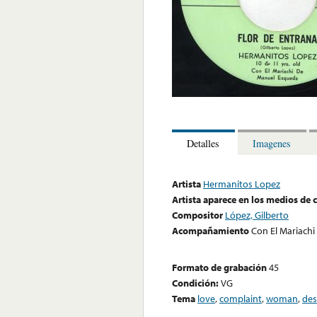
Detalles
Imagenes
Artista
Hermanitos Lopez
Artista aparece en los medios de
Compositor
López, Gilberto
Acompañamiento
Con El Mariach
Formato de grabación
45
Condición:
VG
Tema
love
,
complaint
,
woman
,
des