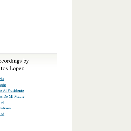
ecordings by
tos Lopez
ela
opio
 Al Presidente
os De Mi Madre
dad
Entraña
dad