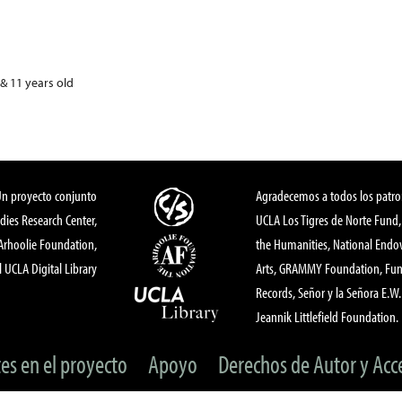
& 11 years old
Un proyecto conjunto
Agradecemos a todos los patro
dies Research Center,
UCLA Los Tigres de Norte Fund
 Arhoolie Foundation,
the Humanities, National End
l UCLA Digital Library
Arts, GRAMMY Foundation, Fund
Records, Señor y la Señora E.W. 
Jeannik Littlefield Foundation.
tes en el proyecto
Apoyo
Derechos de Autor y Acc