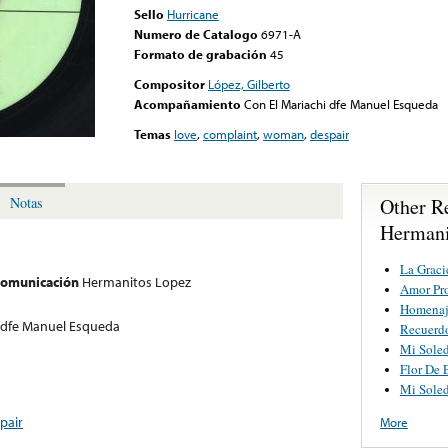
Sello
Hurricane
Numero de Catalogo
6971-A
Formato de grabación
45
Compositor
López, Gilberto
Acompañamiento
Con El Mariachi dfe Manuel Esqueda
Temas
love
,
complaint
,
woman
,
despair
Other R
Notas
Hermani
La Graci
 comunicación
Hermanitos Lopez
Amor Pr
Homenaje
i dfe Manuel Esqueda
Recuerd
Mi Sole
Flor De 
Mi Sole
pair
More