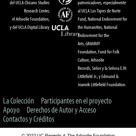
del UCLA Chicano Studies
patronicadores, especialmente
Research Center,
al UCLA Los Tigres de Norte
el Arhoolie Foundation,
Fund, National Endowment for
y del UCLA Digital Library
the Humanities, National
Endowment for the
Arts, GRAMMY
Foundation, Fund for Folk
Culture, Arhoolie
Records, Señor y la Señora E.W.
Littlefield Jr., y Edmund &
Jeannik Littlefield Foundation.
La Colección
Participantes en el proyecto
Apoyo
Derechos de Autor y Acceso
Contactos y Créditos
© 2022 UC Regents & The Arhoolie Foundation