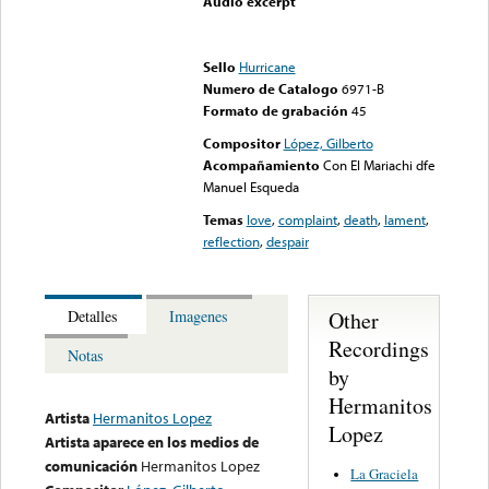
Audio excerpt
Error loading media: File
could not be played
Sello
Hurricane
Numero de Catalogo
6971-B
Formato de grabación
45
Compositor
López, Gilberto
Acompañamiento
Con El Mariachi dfe
Manuel Esqueda
Temas
love
,
complaint
,
death
,
lament
,
reflection
,
despair
Other
Detalles
Imagenes
Recordings
Notas
by
Hermanitos
Artista
Hermanitos Lopez
Lopez
Artista aparece en los medios de
comunicación
Hermanitos Lopez
La Graciela