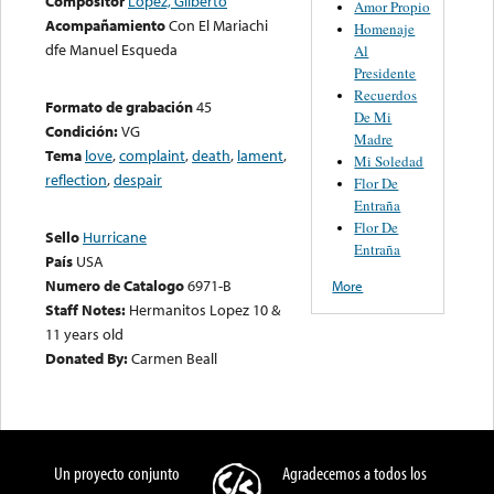
Compositor
López, Gilberto
Amor Propio
Acompañamiento
Con El Mariachi
Homenaje
dfe Manuel Esqueda
Al
Presidente
Recuerdos
Formato de grabación
45
De Mi
Condición:
VG
Madre
Tema
love
,
complaint
,
death
,
lament
,
Mi Soledad
reflection
,
despair
Flor De
Entraña
Flor De
Sello
Hurricane
Entraña
País
USA
Numero de Catalogo
6971-B
More
Staff Notes:
Hermanitos Lopez 10 &
11 years old
Donated By:
Carmen Beall
Un proyecto conjunto
Agradecemos a todos los