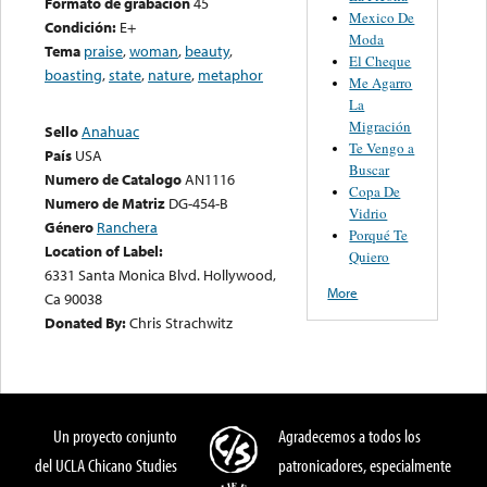
Formato de grabación
45
Mexico De
Condición:
E+
Moda
Tema
praise
,
woman
,
beauty
,
El Cheque
boasting
,
state
,
nature
,
metaphor
Me Agarro
La
Migración
Sello
Anahuac
Te Vengo a
País
USA
Buscar
Numero de Catalogo
AN1116
Copa De
Numero de Matriz
DG-454-B
Vidrio
Género
Ranchera
Porqué Te
Location of Label:
Quiero
6331 Santa Monica Blvd. Hollywood,
More
Ca 90038
Donated By:
Chris Strachwitz
Un proyecto conjunto
Agradecemos a todos los
del UCLA Chicano Studies
patronicadores, especialmente