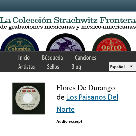
Skip to main content
Inicio
Búsqueda
Canciones
Artistas
Sellos
Blog
Español
Flores De Durango
de
Los Paisanos Del
Norte
Audio excerpt
Error loading media: File
could not be played