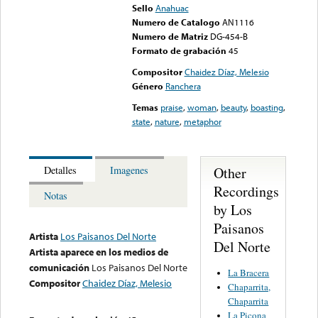
Sello
Anahuac
Numero de Catalogo
AN1116
Numero de Matriz
DG-454-B
Formato de grabación
45
Compositor
Chaidez Díaz, Melesio
Género
Ranchera
Temas
praise
,
woman
,
beauty
,
boasting
,
state
,
nature
,
metaphor
Other
Detalles
Imagenes
Recordings
Notas
by Los
Paisanos
Artista
Los Paisanos Del Norte
Del Norte
Artista aparece en los medios de
comunicación
Los Paisanos Del Norte
La Bracera
Compositor
Chaidez Díaz, Melesio
Chaparrita,
Chaparrita
La Picona