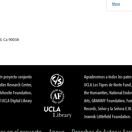
More
d, Ca 90038
Un proyecto conjunto
Agradecemos a todos los patro
dies Research Center,
UCLA Los Tigres de Norte Fund
 Arhoolie Foundation,
the Humanities, National End
l UCLA Digital Library
Arts, GRAMMY Foundation, Fund
Records, Señor y la Señora E.W. 
Jeannik Littlefield Foundation.
tes en el proyecto
Apoyo
Derechos de Autor y Acc