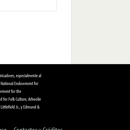
nicadores, especialmente al
, National Endowment for
owment for the
 for Folk Culture, Arhoolie
Littlefield Jr., y Edmund &
eso
Contactos y Créditos