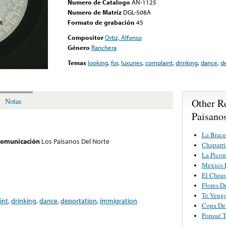
Numero de Catalogo
AN-1125
Numero de Matriz
DGL-508A
Formato de grabación
45
Compositor
Ortiz, Alfonso
Género
Ranchera
Temas
looking
,
for
,
luxuries
,
complaint
,
drinking
,
dance
,
d
Other R
Notas
Paisano
La Brace
 comunicación
Los Paisanos Del Norte
Chaparri
La Picon
Mexico 
El Cheq
Flores D
Te Vengo
int
,
drinking
,
dance
,
deportation
,
immigration
Copa De
Porqué T