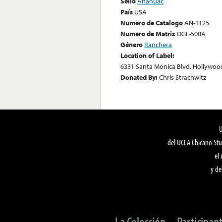
Sello
Anahuac
País
USA
Numero de Catalogo
AN-1125
Numero de Matriz
DGL-508A
Género
Ranchera
Location of Label:
6331 Santa Monica Blvd. Hollywoo
Donated By:
Chris Strachwitz
del UCLA Chicano Stu
el
y de
La Colección
Participan