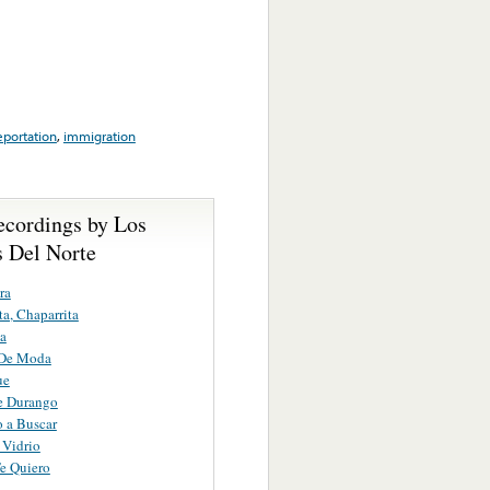
eportation
,
immigration
ecordings by Los
s Del Norte
ra
ta, Chaparrita
a
De Moda
ue
e Durango
 a Buscar
 Vidrio
e Quiero