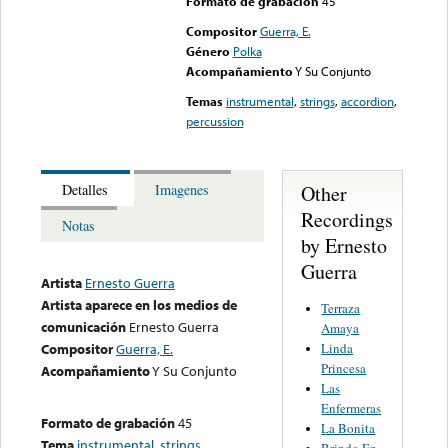
Formato de grabación
45
Compositor
Guerra, E.
Género
Polka
Acompañamiento
Y Su Conjunto
Temas
instrumental
,
strings
,
accordion
,
percussion
Other
Detalles
Imagenes
Recordings
Notas
by Ernesto
Guerra
Artista
Ernesto Guerra
Artista aparece en los medios de
Terraza
comunicación
Ernesto Guerra
Amaya
Linda
Compositor
Guerra, E.
Princesa
Acompañamiento
Y Su Conjunto
Las
Enfermeras
Formato de grabación
45
La Bonita
Tema
instrumental
,
strings
,
Brindo En