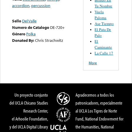
accordion
,
percussion
Tu Nombre
Vuela
Paloma
Sello
Del Valle
Ase Tiempo
Numero de Catalogo
DE-720+
El Pata De
Género
Polka
Palo
Donated By:
Chris Strachwitz
El
Caminante
La Calle 17
More
Un proyecto conjunto
Agradecemos a todos los
del UCLA Chicano Studies
patronicadores, especialmente
Research Center,
al UCLA Los Tigres de Norte
el Arhoolie Foundation,
Fund, National Endowment for
y del UCLA Digital Library
the Humanities, National