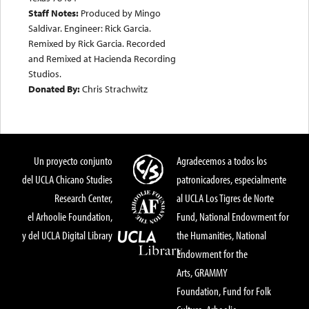
Staff Notes:
Produced by Mingo
Saldivar. Engineer: Rick Garcia.
Remixed by Rick Garcia. Recorded
and Remixed at Hacienda Recording
Studios.
Donated By:
Chris Strachwitz
Un proyecto conjunto
Agradecemos a todos los
del UCLA Chicano Studies
patronicadores, especialmente
Research Center,
al UCLA Los Tigres de Norte
el Arhoolie Foundation,
Fund, National Endowment for
y del UCLA Digital Library
the Humanities, National
Endowment for the
Arts, GRAMMY
Foundation, Fund for Folk