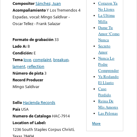
Corazon Ya
Compositor
Sánchez, Juan
No Llores
Acompañamiento
Y Los Tremendos 4
La Ultima
Espadas, vocal: Mingo Saldivar -
Milla
Oscar Tellez - Frank Salazar
Dame Tu
Amor ‘Como
Formato de grabación
33
Nunca
Secreto
Lado A:
B
Amor
Condición:
E
Nunca Lo
Tema
love
,
complaint
,
breakup
,
Podre
lament
,
reflection
Comprender
Número de pista
3
Va Rodando
Record Producer
El Llanto
Mingo Saldivar
Caso
Perdido
Reina De
Sello
Hacienda Records
Mis Amores
País
USA
Las Pelonas
Numero de Catalogo
HAC-7914
Location of Label:
More
1236 South Staples Corpus Christi,
Texas 78404