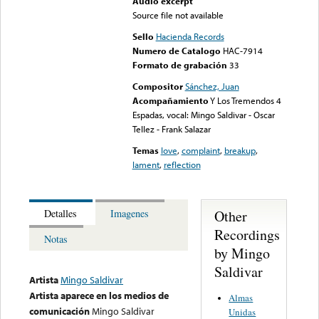
Audio excerpt
Source file not available
Sello
Hacienda Records
Numero de Catalogo
HAC-7914
Formato de grabación
33
Compositor
Sánchez, Juan
Acompañamiento
Y Los Tremendos 4
Espadas, vocal: Mingo Saldivar - Oscar
Tellez - Frank Salazar
Temas
love
,
complaint
,
breakup
,
lament
,
reflection
Other
Detalles
Imagenes
Recordings
Notas
by Mingo
Saldivar
Artista
Mingo Saldivar
Artista aparece en los medios de
Almas
comunicación
Mingo Saldivar
Unidas