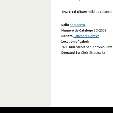
Título del álbum
Polkitas Y Canci
Sello
Sombrero
Numero de Catalogo
SO-2008
Género
Ranchera Comica
Location of Label:
2606 Ruiz Street San Antonio, Texa
Donated By:
Chris Strachwitz