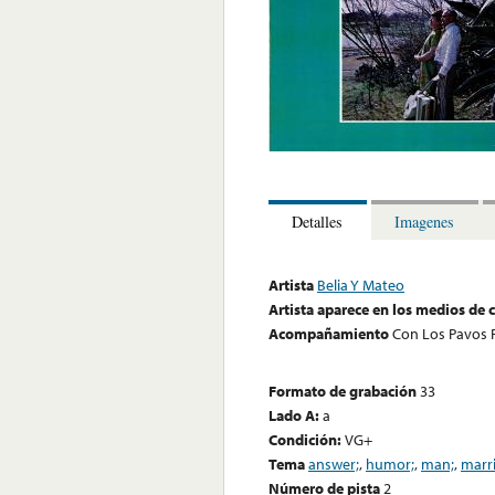
Detalles
Imagenes
Artista
Belia Y Mateo
Artista aparece en los medios de
Acompañamiento
Con Los Pavos 
Formato de grabación
33
Lado A:
a
Condición:
VG+
Tema
answer;
,
humor;
,
man;
,
marr
Número de pista
2