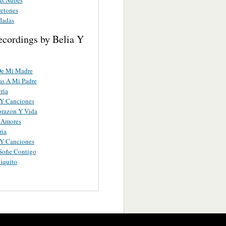
retones
ladas
ecordings by Belia Y
De Mi Madre
as A Mi Padre
ria
 Y Canciones
orazon Y Vida
 Amores
ria
 Y Canciones
Soñe Contigo
iquito