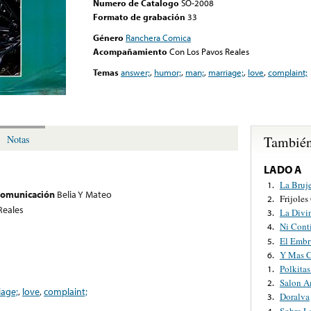
Numero de Catalogo
SO-2008
Formato de grabación
33
Género
Ranchera Comica
Acompañamiento
Con Los Pavos Reales
Temas
answer;
,
humor;
,
man;
,
marriage;
,
love
,
complaint;
También
Notas
LADO A
La Bruje
1.
 comunicación
Belia Y Mateo
Frijole
2.
Reales
La Divi
3.
Ni Cont
4.
El Embr
5.
Y Mas C
6.
Polkita
1.
Salon 
2.
iage;
,
love
,
complaint;
Doralva
3.
Sobre L
4.