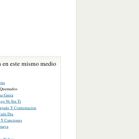
 en este mismo medio
ria
s Quemados
na Garza
igo Ni Sin Ti
ujado Y Contestacion
ada Dia
s Y Canciones
Amaya
as Nubes