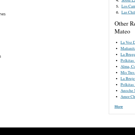
Los Car
5.
Las Chif
6.
ones
Other R
Mateo
La Voz 
Mañanit
La Bruge
s
Polkitas
Alma, C
Mis Tres
La Bruje
Polkitas
Anoche 
Amor Ch
More