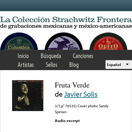
Skip to main content
Inicio
Búsqueda
Canciones
Artistas
Sellos
Blog
Español
Fruta Verde
de
Javier Solis
(x”Lp” 76535) Cover photo: Sandy
Speiser.
Audio excerpt
Error loading media: File
could not be played