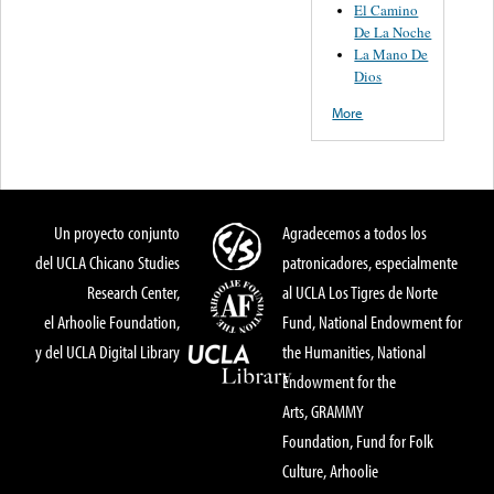
El Camino
De La Noche
La Mano De
Dios
More
Un proyecto conjunto
Agradecemos a todos los
del UCLA Chicano Studies
patronicadores, especialmente
Research Center,
al UCLA Los Tigres de Norte
el Arhoolie Foundation,
Fund, National Endowment for
y del UCLA Digital Library
the Humanities, National
Endowment for the
Arts, GRAMMY
Foundation, Fund for Folk
Culture, Arhoolie