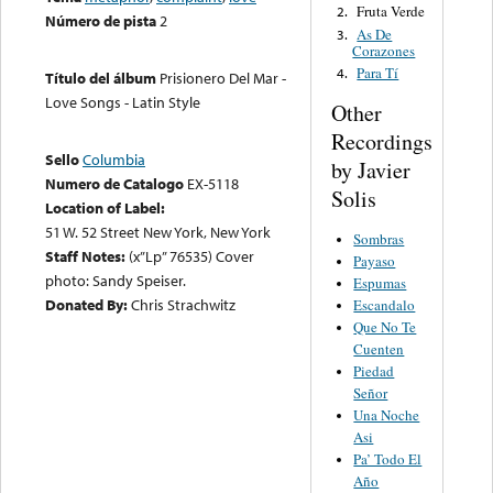
Fruta Verde
2.
Número de pista
2
As De
3.
Corazones
Para Tí
4.
Título del álbum
Prisionero Del Mar -
Love Songs - Latin Style
Other
Recordings
Sello
Columbia
by Javier
Numero de Catalogo
EX-5118
Solis
Location of Label:
51 W. 52 Street New York, New York
Sombras
Staff Notes:
(x”Lp” 76535) Cover
Payaso
photo: Sandy Speiser.
Espumas
Donated By:
Chris Strachwitz
Escandalo
Que No Te
Cuenten
Piedad
Señor
Una Noche
Asi
Pa’ Todo El
Año