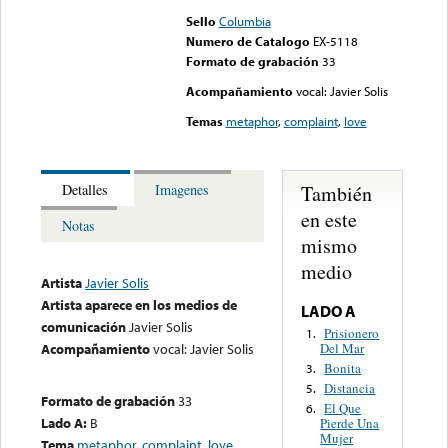
Sello
Columbia
Numero de Catalogo
EX-5118
Formato de grabación
33
Acompañamiento
vocal: Javier Solis
Temas
metaphor
,
complaint
,
love
También
Detalles
Imagenes
en este
Notas
mismo
medio
Artista
Javier Solis
Artista aparece en los medios de
LADO A
comunicación
Javier Solis
Prisionero
1.
Del Mar
Acompañamiento
vocal: Javier Solis
Bonita
3.
Distancia
5.
Formato de grabación
33
El Que
6.
Lado A:
B
Pierde Una
Mujer
Tema
metaphor
,
complaint
,
love