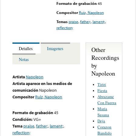
Formato de grabación
45
Compositor
Ruiz, Napoleon
Temas
praise
,
father;
,
lament;
,
reflection;
Other
Detalles
Imagenes
Recordings
Notas
by
Napoleon
Artista
Napoleon
Artista aparece en los medios de
Tiriri
comunicación
Napoleon
Fiesta
Abrazame
Compositor
Ruiz, Napoleon
Con Fuerza
Maria
Formato de grabación
45
Susana
Condición:
VG+
Deja
Tema
praise
,
father;
,
lament;
,
Corazon
reflection;
Bandido