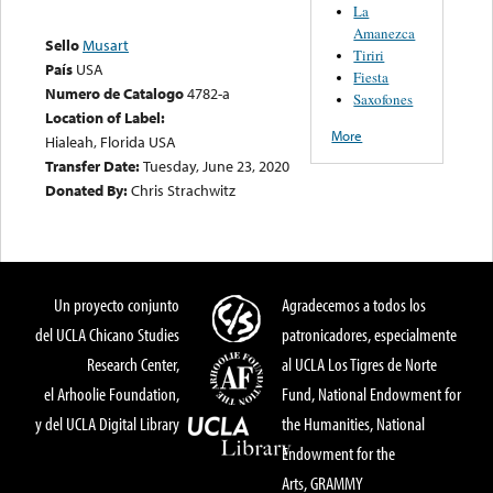
La
Amanezca
Sello
Musart
Tiriri
País
USA
Fiesta
Numero de Catalogo
4782-a
Saxofones
Location of Label:
More
Hialeah, Florida USA
Transfer Date:
Tuesday, June 23, 2020
Donated By:
Chris Strachwitz
Un proyecto conjunto
Agradecemos a todos los
del UCLA Chicano Studies
patronicadores, especialmente
Research Center,
al UCLA Los Tigres de Norte
el Arhoolie Foundation,
Fund, National Endowment for
y del UCLA Digital Library
the Humanities, National
Endowment for the
Arts, GRAMMY