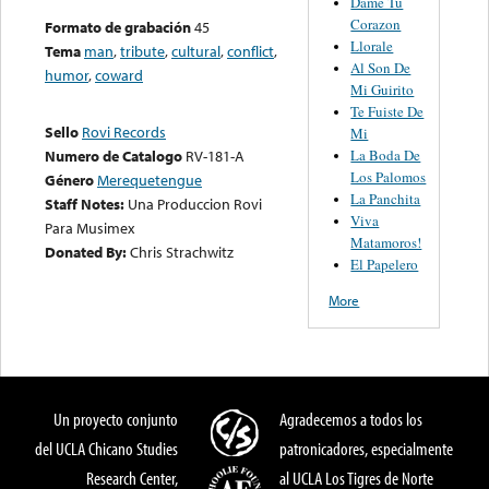
Dame Tu
Corazon
Formato de grabación
45
Llorale
Tema
man
,
tribute
,
cultural
,
conflict
,
Al Son De
humor
,
coward
Mi Guirito
Te Fuiste De
Sello
Rovi Records
Mi
La Boda De
Numero de Catalogo
RV-181-A
Los Palomos
Género
Merequetengue
La Panchita
Staff Notes:
Una Produccion Rovi
Viva
Para Musimex
Matamoros!
Donated By:
Chris Strachwitz
El Papelero
More
Un proyecto conjunto
Agradecemos a todos los
del UCLA Chicano Studies
patronicadores, especialmente
Research Center,
al UCLA Los Tigres de Norte