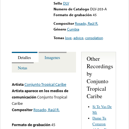
Sello
DLV
Numero de Catalogo
DLV-203-A
Formato de grabación
45
Compositor
Rosado, Raúl R.
Género
Cumbia
Temas
love
,
advice
,
consolation
Other
Detalles
Imagenes
Recordings
Notas
by
Conjunto
Artista
Conjunto Tropical Caribe
Tropical
Artista aparece en los medios de
Caribe
comunicación
Conjunto Tropical
Caribe
Si Te Vas De
Compositor
Rosado, Raúl R.
Mi
Dame Tu
Corazon
Formato de grabación
45