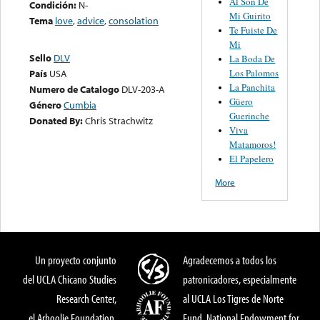
Al Son De
Condición:
N-
Mi Guirito
Tema
love
,
advice
,
consolation
Te Fuiste De
Mi
Sello
DLV
La Boda De
Los Palomos
País
USA
La Panchita
Numero de Catalogo
DLV-203-A
Güero
Género
Cumbia
Guerinche
Donated By:
Chris Strachwitz
Viva
Matamoros!
El Papelero
More
Un proyecto conjunto
Agradecemos a todos los
del UCLA Chicano Studies
patronicadores, especialmente
Research Center,
al UCLA Los Tigres de Norte
el Arhoolie Foundation,
Fund, National Endowment for