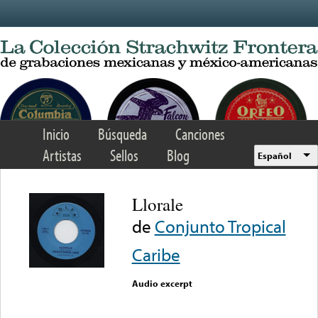
Skip to main content
Inicio
Búsqueda
Canciones
Artistas
Sellos
Blog
Español
Llorale
de
Conjunto Tropical
Caribe
Audio excerpt
Error loading media: File
could not be played