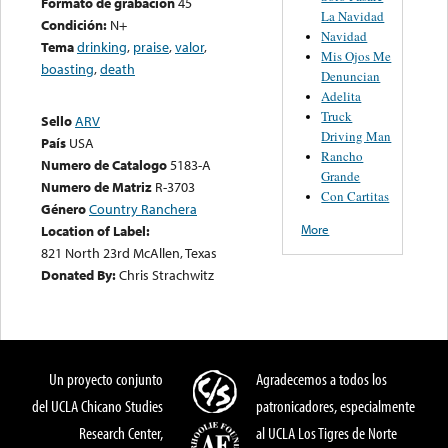
Formato de grabación
45
La Navidad
Condición:
N+
Navidad
Tema
drinking
,
praise
,
valor
,
Mis Ojos Me
boasting
,
death
Denuncian
Adelita
Truck
Sello
ARV
Driving Man
País
USA
Rancho
Numero de Catalogo
5183-A
Grande
Numero de Matriz
R-3703
Con Cartitas
Género
Country Ranchera
More
Location of Label:
821 North 23rd McAllen, Texas
Donated By:
Chris Strachwitz
Un proyecto conjunto
Agradecemos a todos los
del UCLA Chicano Studies
patronicadores, especialmente
Research Center,
al UCLA Los Tigres de Norte