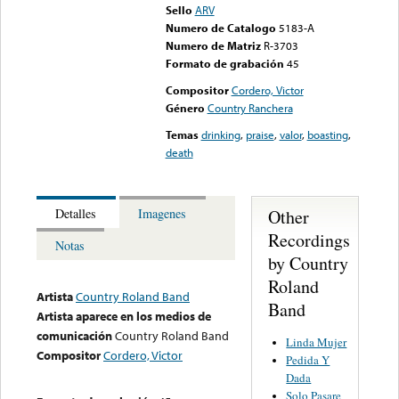
Sello
ARV
Numero de Catalogo
5183-A
Numero de Matriz
R-3703
Formato de grabación
45
Compositor
Cordero, Victor
Género
Country Ranchera
Temas
drinking
,
praise
,
valor
,
boasting
,
death
Other
Detalles
Imagenes
Recordings
Notas
by Country
Roland
Artista
Country Roland Band
Band
Artista aparece en los medios de
comunicación
Country Roland Band
Linda Mujer
Compositor
Cordero, Victor
Pedida Y
Dada
Solo Pasare