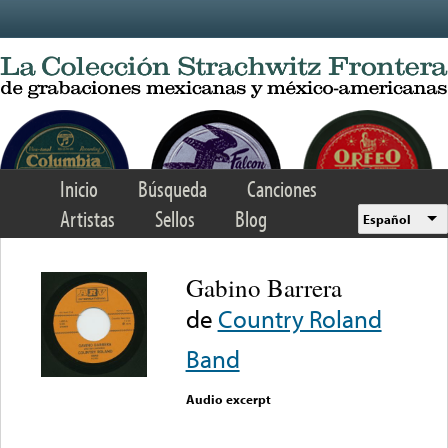
Skip to main content
Inicio
Búsqueda
Canciones
Artistas
Sellos
Blog
Español
Gabino Barrera
de
Country Roland
Band
Audio excerpt
Error loading media: File
could not be played