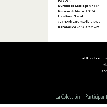
País
USA
Numero de Catalogo
A-5149
Numero de Matriz
R-3324
Location of Label:
821 North 23rd McAllen, Texas
Donated By:
Chris Strachwitz
del UCLA Chicano Stu
el
y de
La Colección
Participan