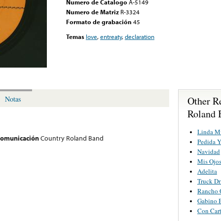
Numero de Catalogo
A-5149
Numero de Matriz
R-3324
Formato de grabación
45
Temas
love
,
entreaty
,
declaration
Other R
Notas
Roland 
Linda M
 comunicación
Country Roland Band
Pedida 
Navidad
Mis Ojo
Adelita
Truck D
Rancho 
Gabino B
Con Cart