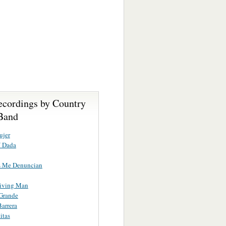
ecordings by Country
Band
ujer
Y Dada
s Me Denuncian
riving Man
Grande
arrera
itas