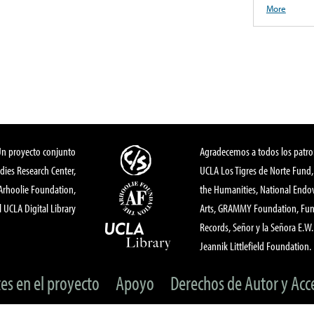
More
Un proyecto conjunto
Agradecemos a todos los patro
dies Research Center,
UCLA Los Tigres de Norte Fund
 Arhoolie Foundation,
the Humanities, National End
l UCLA Digital Library
Arts, GRAMMY Foundation, Fund
Records, Señor y la Señora E.W. 
Jeannik Littlefield Foundation.
tes en el proyecto
Apoyo
Derechos de Autor y Acc