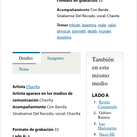
Formato de grabación
33
Acompañamiento
Con Banda
Sinaloense Del Recodo, vocal: Chavita
Temas
tribute
,
boasting
,
male
,
valor
,
physical
,
strength
,
death
,
murder
,
shooting
También
Detalles
Imagenes
en este
Notas
mismo
medio
Artista
Chavita
Artista aparece en los medios de
LADO A
comunicación
Chavita
Rosita
1.
Consentida
Acompañamiento
Con Banda
Gabino
2.
Sinaloense Del Recodo, vocal: Chavita
Barrera
Las
3.
Marionetas
Formato de grabación
33
Nacio Mi
4.
Lado A:
A