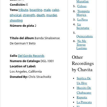
Mazatlan
Condición:
E
Celoso
5.
Tema
tribute
,
boasting
,
male
,
valor
,
Trompeta
6.
Magica
physical
,
strength
,
death
,
murder
,
La Pava
3.
shooting
La
4.
Número de pista
2
Secretaria
5.
Quinceañera
Título del álbum
Banda Sinaloense
No Me
6.
De German Y Beto
Tengas
Lastima
Sello
Del Gordo Records
Other
Numero de Catalogo
DGL-1001
Recordings
Location of Label:
by Chavita
Los Angeles, California
Donated By:
Chris Strachwitz
Suplica De
Un Hijo
Huesito De
Chabacano
Ruperta
La Pinacata
El