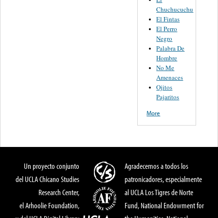
Chuchucuchu
El Fintas
El Perro
Negro
Palabra De
Hombre
No Me
Amenaces
Ojitos
Pajaritos
More
Un proyecto conjunto
Agradecemos a todos los
del UCLA Chicano Studies
patronicadores, especialmente
Research Center,
al UCLA Los Tigres de Norte
el Arhoolie Foundation,
Fund, National Endowment for