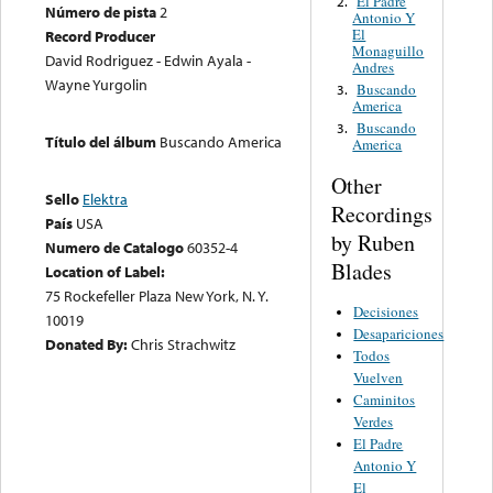
El Padre
2.
Número de pista
2
Antonio Y
El
Record Producer
Monaguillo
David Rodriguez - Edwin Ayala -
Andres
Wayne Yurgolin
Buscando
3.
America
Buscando
3.
Título del álbum
Buscando America
America
Other
Sello
Elektra
Recordings
País
USA
by Ruben
Numero de Catalogo
60352-4
Blades
Location of Label:
75 Rockefeller Plaza New York, N. Y.
Decisiones
10019
Desapariciones
Donated By:
Chris Strachwitz
Todos
Vuelven
Caminitos
Verdes
El Padre
Antonio Y
El