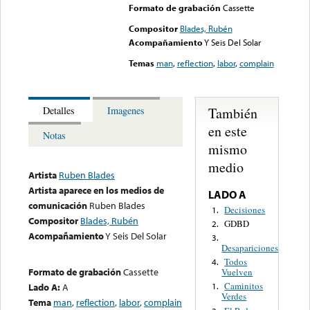
Formato de grabación
Cassette
Compositor
Blades, Rubén
Acompañamiento
Y Seis Del Solar
Temas
man
,
reflection
,
labor
,
complain
También
Detalles
Imagenes
en este
Notas
mismo
medio
Artista
Ruben Blades
Artista aparece en los medios de
LADO A
comunicación
Ruben Blades
Decisiones
1.
Compositor
Blades, Rubén
GDBD
2.
Acompañamiento
Y Seis Del Solar
3.
Desapariciones
Todos
4.
Formato de grabación
Cassette
Vuelven
Caminitos
Lado A:
A
1.
Verdes
Tema
man
,
reflection
,
labor
,
complain