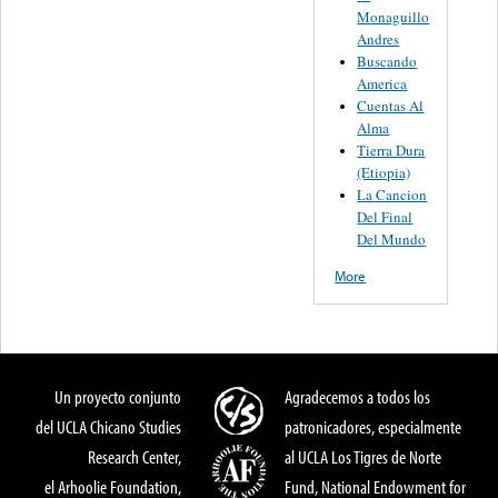
Monaguillo
Andres
Buscando
America
Cuentas Al
Alma
Tierra Dura
(Etiopia)
La Cancion
Del Final
Del Mundo
More
Un proyecto conjunto
Agradecemos a todos los
del UCLA Chicano Studies
patronicadores, especialmente
Research Center,
al UCLA Los Tigres de Norte
el Arhoolie Foundation,
Fund, National Endowment for