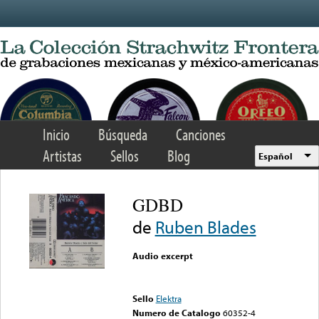
Skip to main content
Inicio
Búsqueda
Canciones
Artistas
Sellos
Blog
Español
GDBD
de
Ruben Blades
Audio excerpt
Error loading media: File
could not be played
Sello
Elektra
Numero de Catalogo
60352-4