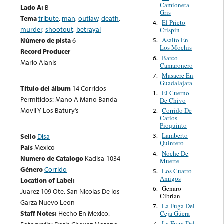
Camioneta
Lado A:
B
Gris
Tema
tribute
,
man
,
outlaw
,
death
,
El Prieto
4.
murder
,
shootout
,
betrayal
Crispin
Número de pista
6
Asalto En
5.
Los Mochis
Record Producer
Barco
6.
Mario Alanis
Camaronero
Masacre En
7.
Guadalajara
Título del álbum
14 Corridos
El Cuerno
1.
Permitidos: Mano A Mano Banda
De Chivo
Movil Y Los Batury’s
Corrido De
2.
Carlos
Pioquinto
Lamberto
Sello
Disa
3.
Quintero
País
Mexico
Noche De
4.
Numero de Catalogo
Kadisa-1034
Muerte
Género
Corrido
Los Cuatro
5.
Amigos
Location of Label:
Genaro
6.
Juarez 109 Ote. San Nicolas De los
Cibrian
Garza Nuevo Leon
La Fuga Del
7.
Staff Notes:
Hecho En Mexico.
Ceja Güera
La Fuga Del
7.