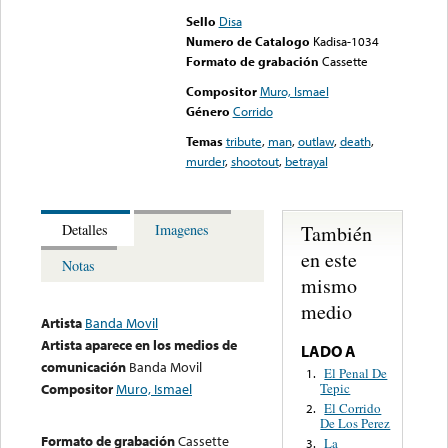
Sello
Disa
Numero de Catalogo
Kadisa-1034
Formato de grabación
Cassette
Compositor
Muro, Ismael
Género
Corrido
Temas
tribute
,
man
,
outlaw
,
death
,
murder
,
shootout
,
betrayal
También
Detalles
Imagenes
en este
Notas
mismo
medio
Artista
Banda Movil
Artista aparece en los medios de
LADO A
comunicación
Banda Movil
El Penal De
1.
Tepic
Compositor
Muro, Ismael
El Corrido
2.
De Los Perez
Formato de grabación
Cassette
La
3.