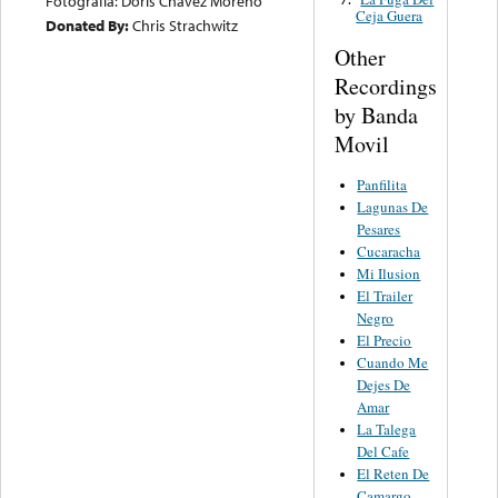
Fotografia: Doris Chavez Moreno
Ceja Guera
Donated By:
Chris Strachwitz
Other
Recordings
by Banda
Movil
Panfilita
Lagunas De
Pesares
Cucaracha
Mi Ilusion
El Trailer
Negro
El Precio
Cuando Me
Dejes De
Amar
La Talega
Del Cafe
El Reten De
Camargo