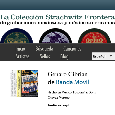
Skip to main content
Inicio
Búsqueda
Canciones
Artistas
Sellos
Blog
Español
Genaro Cibrian
de
Banda Movil
Hecho En Mexico. Fotografia: Doris
Chavez Moreno
Audio excerpt
Error loading media: File
could not be played