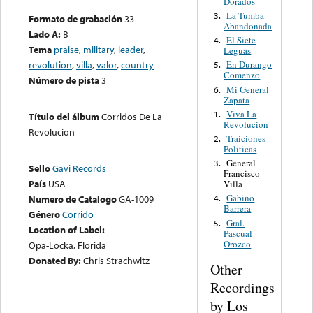
Dorados
La Tumba
3.
Formato de grabación
33
Abandonada
Lado A:
B
El Siete
4.
Tema
praise
,
military
,
leader
,
Leguas
revolution
,
villa
,
valor
,
country
En Durango
5.
Comenzo
Número de pista
3
Mi General
6.
Zapata
Viva La
1.
Título del álbum
Corridos De La
Revolucion
Revolucion
Traiciones
2.
Politicas
General
3.
Sello
Gavi Records
Francisco
País
USA
Villa
Gabino
Numero de Catalogo
GA-1009
4.
Barrera
Género
Corrido
Gral.
5.
Location of Label:
Pascual
Orozco
Opa-Locka, Florida
Donated By:
Chris Strachwitz
Other
Recordings
by Los