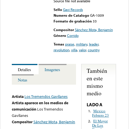
Source file not available
Sello
Gavi Records
Numero de Catalogo
GA-1009
Formato de grabación
33
Compositor
Sánchez Mota, Benjamín
Género
Corrido
Temas
praise
,
military
,
leader
,
revolution
,
villa
,
valor
,
country
También
Detalles
Imagenes
en este
Notas
mismo
medio
Artista
Los Tremendos Gavilanes
Artista aparece en los medios de
LADO A
comunicación
Los Tremendos
Mexico
1.
Febrero 23
Gavilanes
El Mayor
2.
Compositor
Sánchez Mota, Benjamín
De Los