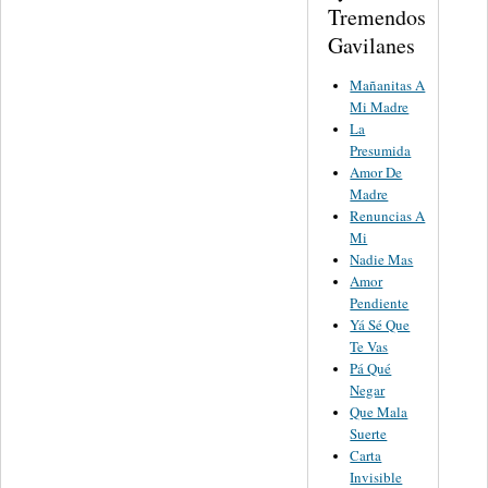
Tremendos
Gavilanes
Mañanitas A
Mi Madre
La
Presumida
Amor De
Madre
Renuncias A
Mi
Nadie Mas
Amor
Pendiente
Yá Sé Que
Te Vas
Pá Qué
Negar
Que Mala
Suerte
Carta
Invisible