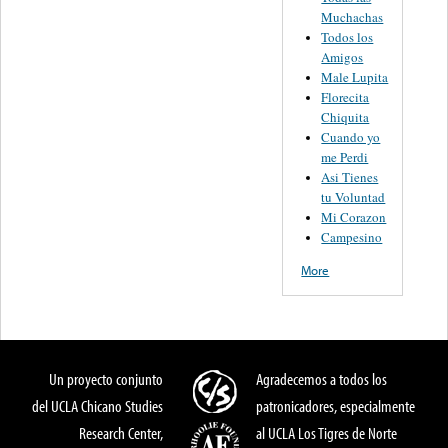
Muchachas
Todos los
Amigos
Male Lupita
Florecita
Chiquita
Cuando yo
me Perdi
Asi Tienes
tu Voluntad
Mi Corazon
Campesino
More
Un proyecto conjunto
Agradecemos a todos los
del UCLA Chicano Studies
patronicadores, especialmente
Research Center,
al UCLA Los Tigres de Norte