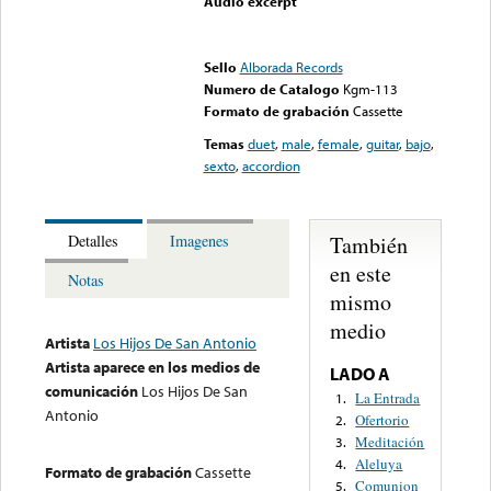
Audio excerpt
Error loading media: File
could not be played
Sello
Alborada Records
Numero de Catalogo
Kgm-113
Formato de grabación
Cassette
Temas
duet
,
male
,
female
,
guitar
,
bajo
,
sexto
,
accordion
También
Detalles
Imagenes
en este
Notas
mismo
medio
Artista
Los Hijos De San Antonio
Artista aparece en los medios de
LADO A
comunicación
Los Hijos De San
La Entrada
1.
Antonio
Ofertorio
2.
Meditación
3.
Aleluya
4.
Formato de grabación
Cassette
Comunion
5.