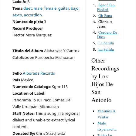
Lado A:
B
Señor Ten
1.
Tema
duet
,
male
,
female
,
guitar
,
bajo
,
Piedad
sexto
,
accordion
Oh Sana
2.
Número de pista
3
Gloria A
3.
Jesus
Record Producer
Cordero De
4.
Hector Mora Marquez
Dios
La Salida
5.
La Salida
5.
Título del álbum
Alabanzas Y Cantos
Catolicos en Purepecha Michoacan
Other
Recordings
Sello
Alborada Records
by Los
País
Mexico
Hijos De
Numero de Catalogo
Kgm-113
San
Location of Label:
Antonio
Panorama 1510 Fracc. Lomas Del
Valle Uruapan, Michoacan
Venimos A
Staff Notes:
This is sung in a regional
Visitar
dialect and unable to extract lyrical
Male
content.
Esperancita
Donated By:
Chris Strachwitz
Todas las