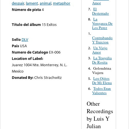
despair
,
lament
,
animal
,
metaphor
Amor
El
7.
Número de pista
4
Desterrado
La
8.
Venganza De
Título del álbum
15 Exitos
Los Perez
1.
Contrabando
Sello
DLV
Y Traicion
País
USA
Un Viejo
2.
Numero de Catalogo
EX-006
Amor
La Tragedia
Location of Label:
3.
De Rosita
Juarez 1004 Nte. Monterrey, N. L.
Golondrina
4.
Mexico
Viajera
Donated By:
Chris Strachwitz
Los Ojitos
5.
De Mi Elena
Todos Eran
6.
Valientes
Other
Recordings
by Luis Y
Julian