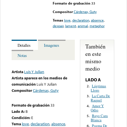
Formato de grabación
33
Compositor
Cárdenas, Guty
Temas
love
,
declaration
,
absence
,
despair
,
lament
,
animal
,
metaphor
También
Detalles
Imagenes
en este
Notas
mismo
medio
Artista
Luis Y Julian
Artista aparece en los medios de
LADO A
comunicación
Luis Y Julian
Lágrimas
2.
Lloro
Compositor
Cárdenas, Guty
La Carta De
3.
Raquel
Formato de grabación
33
Amor Y
4.
Odio
Lado A:
B
Bayo Cara
5.
Condición:
E
Blanca
Tema
love
,
declaration
,
absence
,
Poema De
6.