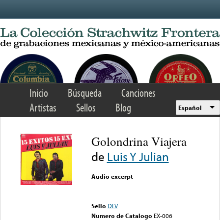
Skip to main content
Inicio
Búsqueda
Canciones
Artistas
Sellos
Blog
Español
Golondrina Viajera
de
Luis Y Julian
Audio excerpt
Error loading media: File
could not be played
Sello
DLV
Numero de Catalogo
EX-006