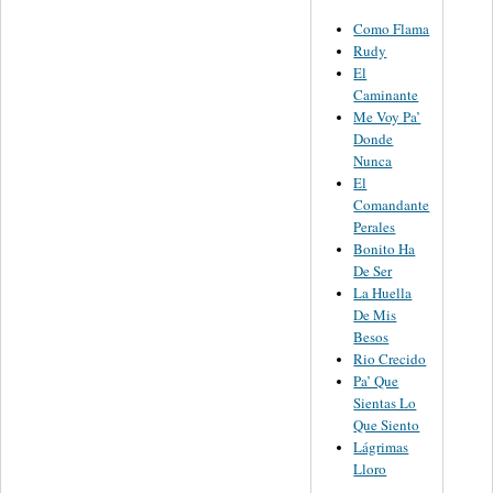
Como Flama
Rudy
El
Caminante
Me Voy Pa’
Donde
Nunca
El
Comandante
Perales
Bonito Ha
De Ser
La Huella
De Mis
Besos
Rio Crecido
Pa’ Que
Sientas Lo
Que Siento
Lágrimas
Lloro