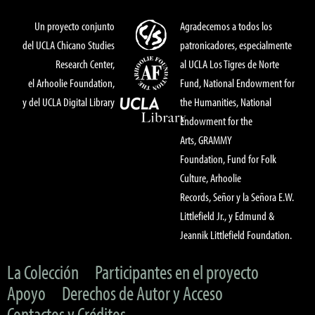
Un proyecto conjunto
Agradecemos a todos los
del UCLA Chicano Studies
patronicadores, especialmente
Research Center,
al UCLA Los Tigres de Norte
el Arhoolie Foundation,
Fund, National Endowment for
y del UCLA Digital Library
the Humanities, National
Endowment for the
Arts, GRAMMY
Foundation, Fund for Folk
Culture, Arhoolie
Records, Señor y la Señora E.W.
Littlefield Jr., y Edmund &
Jeannik Littlefield Foundation.
La Colección
Participantes en el proyecto
Apoyo
Derechos de Autor y Acceso
Contactos y Créditos