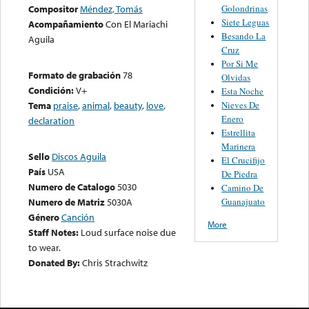
Golondrinas
Compositor
Méndez, Tomás
Siete Leguas
Acompañamiento
Con El Mariachi
Besando La
Aguila
Cruz
Por Si Me
Formato de grabación
78
Olvidas
Condición:
V+
Esta Noche
Nieves De
Tema
praise
,
animal
,
beauty
,
love
,
Enero
declaration
Estrellita
Marinera
Sello
Discos Aguila
El Crucifijo
País
USA
De Piedra
Numero de Catalogo
5030
Camino De
Guanajuato
Numero de Matriz
5030A
Género
Canción
More
Staff Notes:
Loud surface noise due
to wear.
Donated By:
Chris Strachwitz