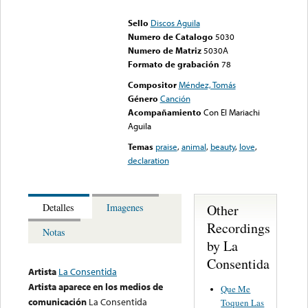
could not be played
Sello
Discos Aguila
Numero de Catalogo
5030
Numero de Matriz
5030A
Formato de grabación
78
Compositor
Méndez, Tomás
Género
Canción
Acompañamiento
Con El Mariachi
Aguila
Temas
praise
,
animal
,
beauty
,
love
,
declaration
Other
Detalles
Imagenes
Recordings
Notas
by La
Consentida
Artista
La Consentida
Artista aparece en los medios de
Que Me
comunicación
La Consentida
Toquen Las