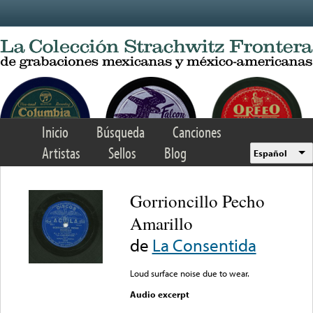
Skip to main content
Inicio
Búsqueda
Canciones
Artistas
Sellos
Blog
Español
Gorrioncillo Pecho
Amarillo
de
La Consentida
Loud surface noise due to wear.
Audio excerpt
Error loading media: File