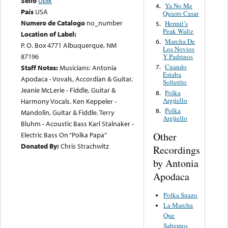
Sello
Ubik
Ya No Me
4.
País
USA
Quiero Casar
Numero de Catalogo
no_number
Hermit’s
5.
Peak Waltz
Location of Label:
Marcha De
6.
P. O. Box 4771 Albuquerque, NM
Los Novios
87196
Y Padrinos
Cuando
Staff Notes:
Musicians: Antonia
7.
Estaba
Apodaca - Vovals, Accordian & Guitar.
Solterito
Jeanie McLerie - Fiddle, Guitar &
Polka
8.
Argüello
Harmony Vocals. Ken Keppeler -
Polka
8.
Mandolin, Guitar & Fiddle. Terry
Argüello
Bluhm - Acoustic Bass Karl Stalnaker -
Electric Bass On “Polka Papa”
Other
Donated By:
Chris Strachwitz
Recordings
by Antonia
Apodaca
Polka Suazo
La Marcha
Que
Sabemos