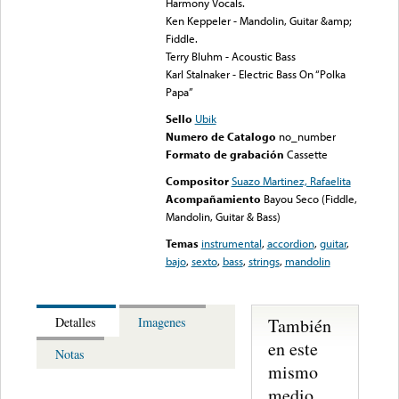
Harmony Vocals.
Ken Keppeler - Mandolin, Guitar &amp;
Fiddle.
Terry Bluhm - Acoustic Bass
Karl Stalnaker - Electric Bass On “Polka
Papa”
Sello
Ubik
Numero de Catalogo
no_number
Formato de grabación
Cassette
Compositor
Suazo Martinez, Rafaelita
Acompañamiento
Bayou Seco (Fiddle,
Mandolin, Guitar & Bass)
Temas
instrumental
,
accordion
,
guitar
,
bajo
,
sexto
,
bass
,
strings
,
mandolin
También
Detalles
Imagenes
en este
Notas
mismo
medio