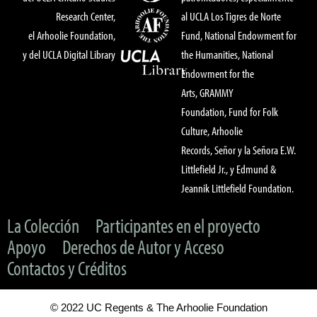
Research Center,
al UCLA Los Tigres de Norte
el Arhoolie Foundation,
Fund, National Endowment for
y del UCLA Digital Library
the Humanities, National
Endowment for the
Arts, GRAMMY
Foundation, Fund for Folk
Culture, Arhoolie
Records, Señor y la Señora E.W.
Littlefield Jr., y Edmund &
Jeannik Littlefield Foundation.
La Colección
Participantes en el proyecto
Apoyo
Derechos de Autor y Acceso
Contactos y Créditos
© 2022 UC Regents & The Arhoolie Foundation