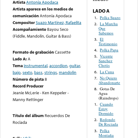
Artista
Antonia Apodaca
Artista aparece en los medios de
LADO A
comunicación
Antonia Apodaca
Polka Suazo
1.
Compositor
Suazo Martinez, Rafaelita
La Marcha
2.
Que
Acompañamiento
Bayou Seco
Sabemos
(Fiddle, Mandolin, Guitar & Bass)
El
3.
Testimonio
Polka Papa
4.
Formato de grabación
Cassette
Vicente
5.
Lado A:
A
Sanchez
Tema
instrumental
,
accordion
,
guitar
,
Chotis
La Cuna
6.
bajo
,
sexto
,
bass
,
strings
,
mandolin
No Quiero
7.
Número de pista
8
Abandonarte
Record Producer
Gotas De
8.
Jeanie McLerie - Ken Keppeler -
Agua
(Raindrops)
Manny Rettinger
Cuando
1.
Estoy
Dormido
Título del álbum
Recuerdos De
Redondo
2.
Rociada
De Rociada
Polka
3.
Montaña