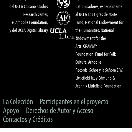
del UCLA Chicano Studies
patronicadores, especialmente
Research Center,
al UCLA Los Tigres de Norte
el Arhoolie Foundation,
Fund, National Endowment for
y del UCLA Digital Library
the Humanities, National
Endowment for the
Arts, GRAMMY
Foundation, Fund for Folk
Culture, Arhoolie
Records, Señor y la Señora E.W.
Littlefield Jr., y Edmund &
Jeannik Littlefield Foundation.
La Colección
Participantes en el proyecto
Apoyo
Derechos de Autor y Acceso
Contactos y Créditos