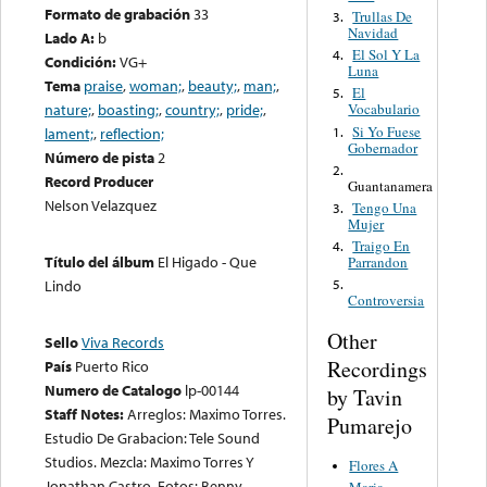
Formato de grabación
33
Trullas De
3.
Navidad
Lado A:
b
El Sol Y La
4.
Condición:
VG+
Luna
Tema
praise
,
woman;
,
beauty;
,
man;
,
El
5.
nature;
,
boasting;
,
country;
,
pride;
,
Vocabulario
Si Yo Fuese
1.
lament;
,
reflection;
Gobernador
Número de pista
2
2.
Record Producer
Guantanamera
Nelson Velazquez
Tengo Una
3.
Mujer
Traigo En
4.
Título del álbum
El Higado - Que
Parrandon
Lindo
5.
Controversia
Other
Sello
Viva Records
Recordings
País
Puerto Rico
Numero de Catalogo
lp-00144
by Tavin
Staff Notes:
Arreglos: Maximo Torres.
Pumarejo
Estudio De Grabacion: Tele Sound
Studios. Mezcla: Maximo Torres Y
Flores A
Jonathan Castro. Fotos: Benny