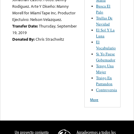
Maria
Busca El
Rodiguez. Arte Y Diseño: Manny
Palo
Morell for Miami Tape Inc. Productor
Trullas De
Ejectuivo: Nelson Velazquez.
Navidad
Transfer Date:
Thursday, September
El Sol Y La
19, 2019
Luna
Donated By:
Chris Strachwitz
El
Vocabulario
Si Yo Fuese
Gobernador
Tengo Una
Mujer
Traigo En
Parrandon
Controversia
More
Un proyecto conjunto
Agradecemos a todos los