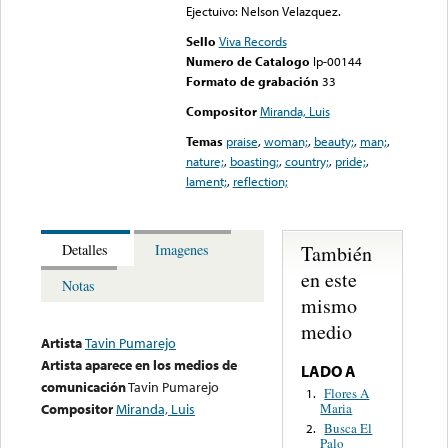
Ejectuivo: Nelson Velazquez.
Sello
Viva Records
Numero de Catalogo
lp-00144
Formato de grabación
33
Compositor
Miranda, Luis
Temas
praise
,
woman;
,
beauty;
,
man;
,
nature;
,
boasting;
,
country;
,
pride;
,
lament;
,
reflection;
También
Detalles
Imagenes
en este
Notas
mismo
medio
Artista
Tavin Pumarejo
Artista aparece en los medios de
LADO A
comunicación
Tavin Pumarejo
Flores A
1.
Maria
Compositor
Miranda, Luis
Busca El
2.
Palo