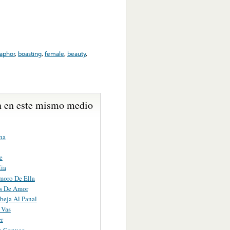
aphor
,
boasting
,
female
,
beauty
,
 en este mismo medio
na
e
ia
oro De Ella
s De Amor
eja Al Panal
 Vas
r
e Conuco