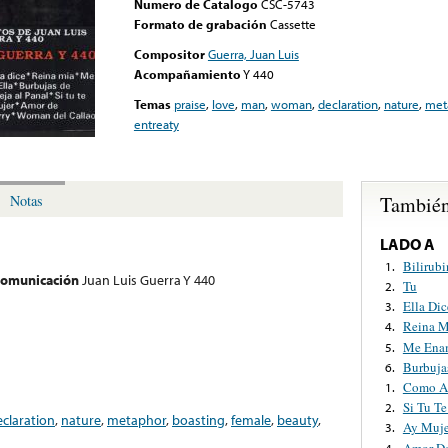
Numero de Catalogo
CSC-5743
Formato de grabación
Cassette
Compositor
Guerra, Juan Luis
Acompañamiento
Y 440
Temas
praise
,
love
,
man
,
woman
,
declaration
,
nature
,
met
entreaty
También
Notas
LADO A
Bilirubi
1.
 comunicación
Juan Luis Guerra Y 440
Tu
2.
Ella Dic
3.
Reina M
4.
Me Enam
5.
Burbuja
6.
Como Ab
1.
Si Tu Te
2.
eclaration
,
nature
,
metaphor
,
boasting
,
female
,
beauty
,
Ay Muje
3.
Amor D
4.