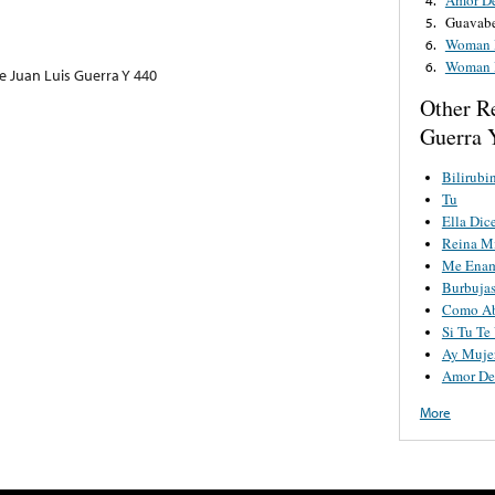
Guavabe
5.
Woman D
6.
Woman D
6.
e Juan Luis Guerra Y 440
Other R
Guerra 
Bilirubi
Tu
Ella Dic
Reina M
Me Enam
Burbuja
Como Ab
Si Tu Te
Ay Muje
Amor De
More