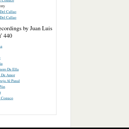
rry
el Callao
el Callao
ecordings by Juan Luis
Y 440
na
e
ia
oro De Ella
s De Amor
eja Al Panal
 Vas
r
 Conuco