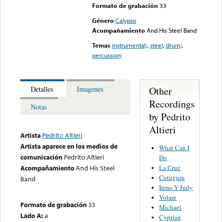
Formato de grabación
33
Género
Calypso
Acompañamiento
And His Steel Band
Temas
instrumental;
,
steel
,
drum;
,
percussion;
Other
Detalles
Imagenes
Recordings
Notas
by Pedrito
Altieri
Artista
Pedrito Altieri
Artista aparece en los medios de
What Can I
comunicación
Pedrito Altieri
Do
La Cruz
Acompañamiento
And His Steel
Cutuguru
Band
Irene Y Judy
Volare
Formato de grabación
33
Michael
Lado A:
a
Cyprian