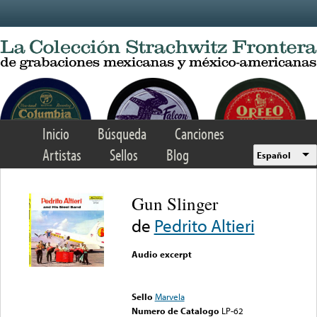
Skip to main content
Inicio
Búsqueda
Canciones
Artistas
Sellos
Blog
Español
Gun Slinger
de
Pedrito Altieri
Audio excerpt
Error loading media: File
could not be played
Sello
Marvela
Numero de Catalogo
LP-62