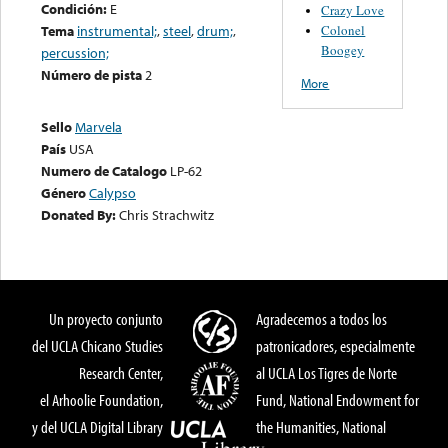
Condición:
E
Crazy Love
Colonel
Tema
instrumental;
,
steel
,
drum;
,
Boogey
percussion;
Número de pista
2
More
Sello
Marvela
País
USA
Numero de Catalogo
LP-62
Género
Calypso
Donated By:
Chris Strachwitz
Un proyecto conjunto
Agradecemos a todos los
del UCLA Chicano Studies
patronicadores, especialmente
Research Center,
al UCLA Los Tigres de Norte
el Arhoolie Foundation,
Fund, National Endowment for
y del UCLA Digital Library
the Humanities, National