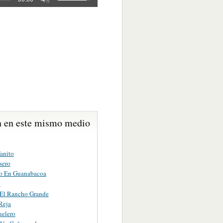
 en este mismo medio
anito
sero
o En Guanabacoa
o
 El Rancho Grande
Reja
uelero