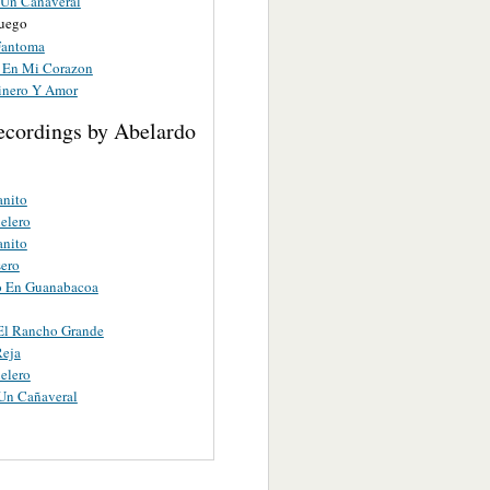
 Un Cañaveral
uego
Fantoma
 En Mi Corazon
inero Y Amor
ecordings by Abelardo
anito
elero
anito
ero
o En Guanabacoa
El Rancho Grande
Reja
elero
Un Cañaveral