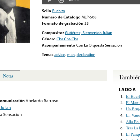
Sello
Puchito
Numero de Catalogo
MLP-508
Formato de grabación
33
Compositor
Gutiérrez, Bienvenido Julian
Género
Cha Cha Cha
Acompañamiento
Con La Orquesta Sensacion
Temas
advice
,
man
,
declaration
También
Notas
LADO A
El Huerf
1.
 comunicación
Abelardo Barroso
El Mani
2.
Julian
Un Bruj
3.
a Sensacion
En Van
4.
Alla En
5.
Tras La 
6.
El Panq
1.