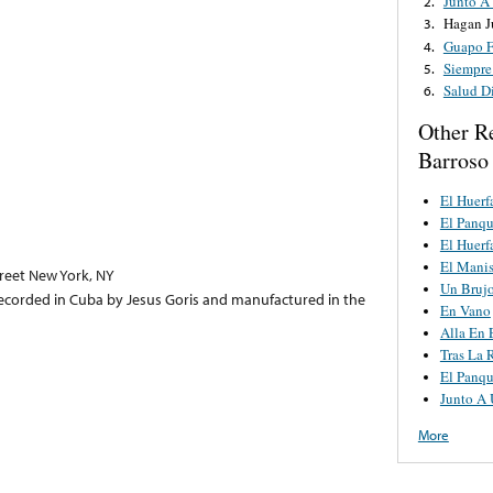
Junto A
2.
Hagan J
3.
Guapo 
4.
Siempre
5.
Salud D
6.
Other R
Barroso
El Huerf
El Panqu
El Huerf
El Manis
treet New York, NY
Un Bruj
recorded in Cuba by Jesus Goris and manufactured in the
En Vano
Alla En 
Tras La 
El Panqu
Junto A 
More