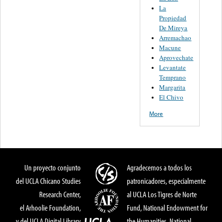
La
Propiedad
De Mireya
Arremachao
Macune
Aprovechate
Levantate
Temprano
Margarita
El Chivo
More
Un proyecto conjunto
Agradecemos a todos los
del UCLA Chicano Studies
patronicadores, especialmente
Research Center,
al UCLA Los Tigres de Norte
el Arhoolie Foundation,
Fund, National Endowment for
y del UCLA Digital Library
the Humanities, National