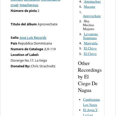
Arremachao
4.
cruel
,
treacherous
Macune
5.
Número de pista
2
1.
Aprovechate
Hay
2.
Título del álbum
Aprovechate
Muchas
Mujeres
Levantate
3.
Sello
Jose Luis Records
Temprano
Margarita
País
Republica Dominicana
4.
El Chivo
5.
Numero de Catalogo
JLR-119
El Chivo
5.
Location of Label:
Duverge No.17, La Vega
Other
Donated By:
Chris Strachwitz
Recordings
by El
Ciego De
Nagua
Cambienme
Los Vasos
El Agua Y
La Luz