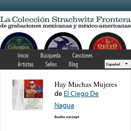
Skip to main content
Inicio
Búsqueda
Canciones
Artistas
Sellos
Blog
Español
Hay Muchas Mujeres
de
El Ciego De
Nagua
Audio excerpt
Error loading media: File
could not be played