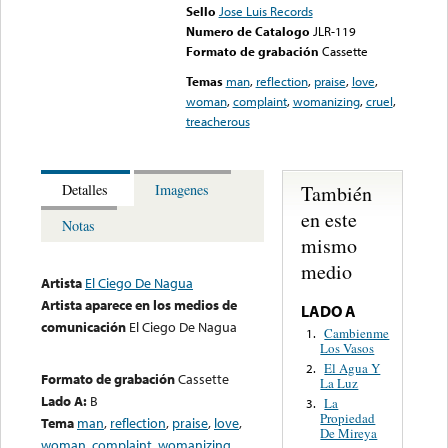
Sello
Jose Luis Records
Numero de Catalogo
JLR-119
Formato de grabación
Cassette
Temas
man
,
reflection
,
praise
,
love
,
woman
,
complaint
,
womanizing
,
cruel
,
treacherous
También
Detalles
Imagenes
en este
Notas
mismo
medio
Artista
El Ciego De Nagua
Artista aparece en los medios de
LADO A
comunicación
El Ciego De Nagua
Cambienme
1.
Los Vasos
El Agua Y
2.
Formato de grabación
Cassette
La Luz
Lado A:
B
La
3.
Propiedad
Tema
man
,
reflection
,
praise
,
love
,
De Mireya
woman
,
complaint
,
womanizing
,