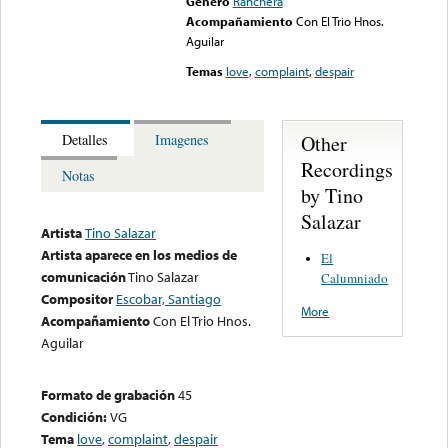
Género
Ranchera
Acompañamiento
Con El Trio Hnos.
Aguilar
Temas
love
,
complaint
,
despair
Other
Detalles
Imagenes
Recordings
Notas
by Tino
Salazar
Artista
Tino Salazar
Artista aparece en los medios de
El
comunicación
Tino Salazar
Calumniado
Compositor
Escobar, Santiago
More
Acompañamiento
Con El Trio Hnos.
Aguilar
Formato de grabación
45
Condición:
VG
Tema
love
,
complaint
,
despair