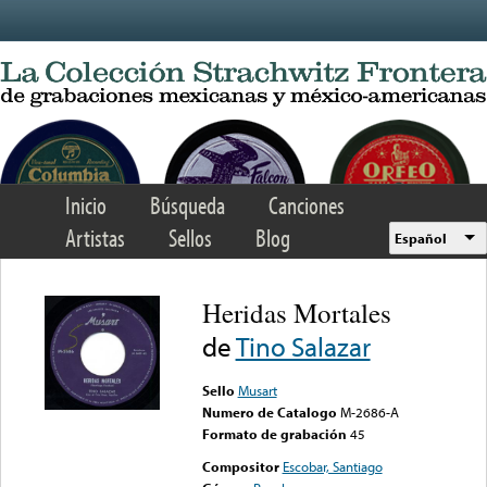
Skip to main content
Inicio
Búsqueda
Canciones
Artistas
Sellos
Blog
Español
Heridas Mortales
de
Tino Salazar
Sello
Musart
Numero de Catalogo
M-2686-A
Formato de grabación
45
Compositor
Escobar, Santiago