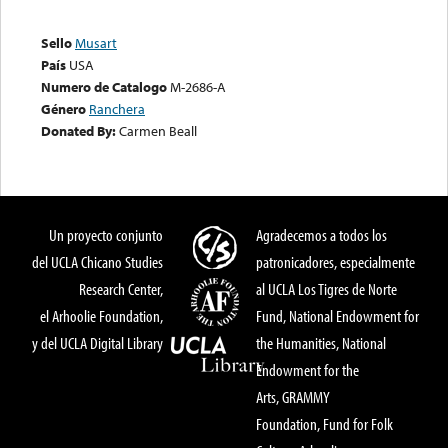
Sello
Musart
País
USA
Numero de Catalogo
M-2686-A
Género
Ranchera
Donated By:
Carmen Beall
Un proyecto conjunto
Agradecemos a todos los
del UCLA Chicano Studies
patronicadores, especialmente
Research Center,
al UCLA Los Tigres de Norte
el Arhoolie Foundation,
Fund, National Endowment for
y del UCLA Digital Library
the Humanities, National
Endowment for the
Arts, GRAMMY
Foundation, Fund for Folk