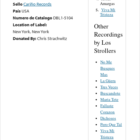
Amargas
Sello
Cariño Records
Viva Mi
5.
País
USA
Tristeza
Numero de Catalogo
DBL1-5104
Location of Label:
Other
New York, New York
Recordings
Donated By:
Chris Strachwitz
by Los
Strollers
No Me
Busques
Mas
La Güera
Tres Veces
Buscandote
Maria Tete
Fallaste
Corazon
Dichosos
Pero Que Tal
Viva Mi
Tristeza