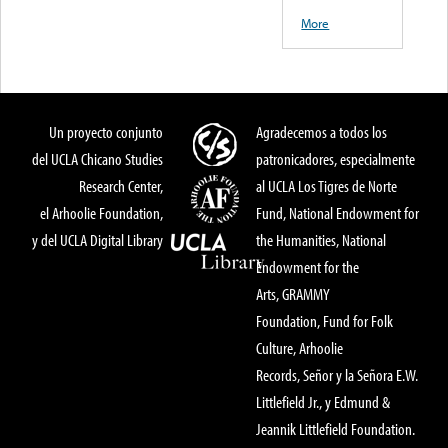
More
Un proyecto conjunto
Agradecemos a todos los
del UCLA Chicano Studies
patronicadores, especialmente
Research Center,
al UCLA Los Tigres de Norte
el Arhoolie Foundation,
Fund, National Endowment for
y del UCLA Digital Library
the Humanities, National
Endowment for the
Arts, GRAMMY
Foundation, Fund for Folk
Culture, Arhoolie
Records, Señor y la Señora E.W.
Littlefield Jr., y Edmund &
Jeannik Littlefield Foundation.