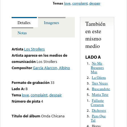
Temas
love
,
complaint
,
despair
También
Detalles
Imagenes
en este
Notas
mismo
medio
Artista
Los Strollers
Artista aparece en los medios de
LADO A
comunicación
Los Strollers
No Me
1.
Busques
Compositor
Garcia Alarcon, Albino
Mas
La Güera
2.
Formato de grabación
33
Tres Veces
3.
Lado A:
B
Buscandote
4.
Maria Tete
Tema
love
,
complaint
,
despair
5.
Fallaste
1.
Número de pista
4
Corazon
Dichosos
2.
Título del álbum
Onda Chicana
Pero Que
3.
Tal
Horas
4.