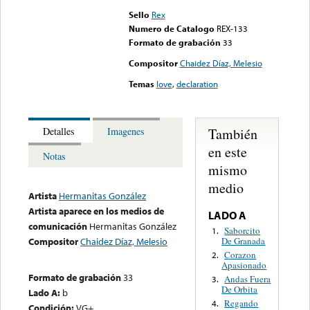
Sello
Rex
Numero de Catalogo
REX-133
Formato de grabación
33
Compositor
Chaidez Díaz, Melesio
Temas
love
,
declaration
También
Detalles
Imagenes
en este
Notas
mismo
medio
Artista
Hermanitas González
Artista aparece en los medios de
LADO A
comunicación
Hermanitas González
Saborcito
1.
De Granada
Compositor
Chaidez Díaz, Melesio
Corazon
2.
Apasionado
Formato de grabación
33
Andas Fuera
3.
De Orbita
Lado A:
b
Regando
4.
Condición:
VG+