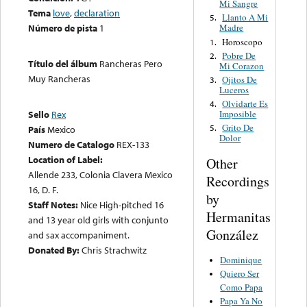
Mi Sangre
Tema
love
,
declaration
Llanto A Mi
5.
Número de pista
1
Madre
Horoscopo
1.
Pobre De
2.
Título del álbum
Rancheras Pero
Mi Corazon
Muy Rancheras
Ojitos De
3.
Luceros
Olvidarte Es
4.
Imposible
Sello
Rex
Grito De
5.
País
Mexico
Dolor
Numero de Catalogo
REX-133
Location of Label:
Other
Allende 233, Colonia Clavera Mexico
Recordings
16, D. F.
by
Staff Notes:
Nice High-pitched 16
Hermanitas
and 13 year old girls with conjunto
González
and sax accompaniment.
Donated By:
Chris Strachwitz
Dominique
Quiero Ser
Como Papa
Papa Ya No