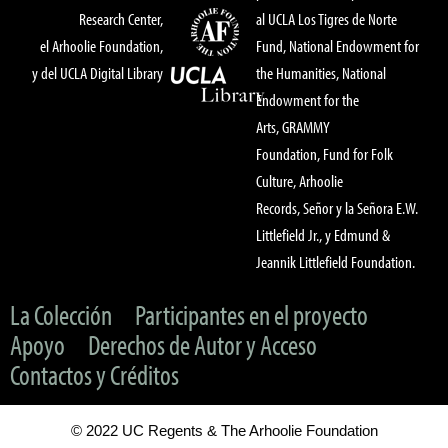
Research Center,
al UCLA Los Tigres de Norte
el Arhoolie Foundation,
Fund, National Endowment for
y del UCLA Digital Library
the Humanities, National
Endowment for the
Arts, GRAMMY
Foundation, Fund for Folk
Culture, Arhoolie
Records, Señor y la Señora E.W.
Littlefield Jr., y Edmund &
Jeannik Littlefield Foundation.
La Colección
Participantes en el proyecto
Apoyo
Derechos de Autor y Acceso
Contactos y Créditos
© 2022 UC Regents & The Arhoolie Foundation