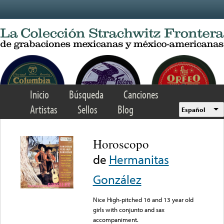
Skip to main content
Inicio
Búsqueda
Canciones
Artistas
Sellos
Blog
Español
Horoscopo
de
Hermanitas
González
Nice High-pitched 16 and 13 year old
girls with conjunto and sax
accompaniment.