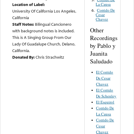
La Causa
Location of Label:
Corrido De
6.
University Of California Los Angeles,
Cesar
California
Chavez
Staff Notes:
Bilingual Cancionero
Other
with background notes is included.
Recordings
This is A Singing Group From Our
Lady Of Guadalupe Church, Delano,
by Pablo y
California.
Juanita
Donated By:
Chris Strachwitz
Saludado
El Corrido
De Cesar
Chavez
El Corrido
De Schenley
El Esquirol
Corrido De
La Causa
Corrido De
Cesar
Chavez