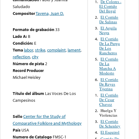
De Colores -
1.
El Corrido
Saludado
Del Ilegal
Compositor
Tavena, Juan D.
El Corrido
2.
De Salinas
El Aguila
3.
Formato de grabación
33
Negra
Lado A:
B
El Corrido
4.
Condición:
E
De La Purga
De Los
Tema
labor
,
strike
,
complaint
,
lament
,
Rancheros
reflection
,
city
El Corrido
5.
Número de pista
2
De La
Marcha A
Record Producer
Modesto
Michael Heisley
El Corrido
6.
De Reyes
Tijerina
Título del álbum
Las Voces De Los
El Corrido
1.
De Cesar
Campesinos
Chavez
Huelga Y
2.
Violencias
Sello
Center for the Study of
El Corrido
3.
Comparative Folklore and Mythology
De Schenley
País
USA
El Esquirol
4.
Numero de Catalogo
FMSC-1
Corrido De
5.