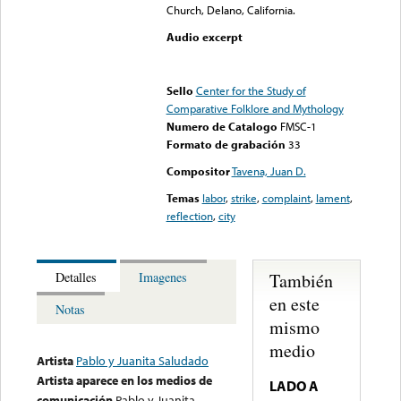
Church, Delano, California.
Audio excerpt
Error loading media: File
could not be played
Sello
Center for the Study of
Comparative Folklore and Mythology
Numero de Catalogo
FMSC-1
Formato de grabación
33
Compositor
Tavena, Juan D.
Temas
labor
,
strike
,
complaint
,
lament
,
reflection
,
city
También
Detalles
Imagenes
en este
Notas
mismo
medio
Artista
Pablo y Juanita Saludado
Artista aparece en los medios de
LADO A
comunicación
Pablo y Juanita