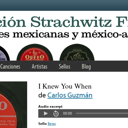
Canciones
Artistas
Sellos
Blog
I Knew You When
de
Carlos Guzmán
Audio excerpt
00:00
Sello
Bego