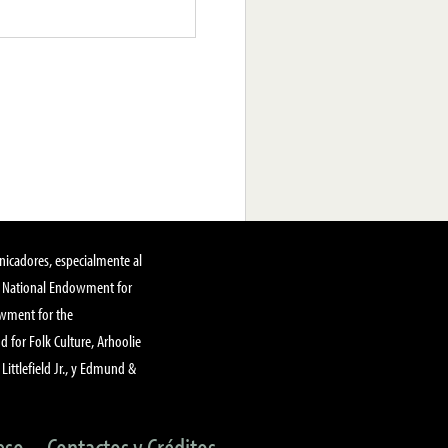
nicadores, especialmente al
, National Endowment for
owment for the
 for Folk Culture, Arhoolie
Littlefield Jr., y Edmund &
eso
Contactos y Créditos