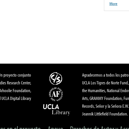
More
Un proyecto conjunto
Agradecemos a todos los patro
dies Research Center,
UCLA Los Tigres de Norte Fund
 Arhoolie Foundation,
the Humanities, National End
l UCLA Digital Library
Arts, GRAMMY Foundation, Fund
Records, Señor y la Señora E.W. 
Jeannik Littlefield Foundation.
tes en el proyecto
Apoyo
Derechos de Autor y Acc