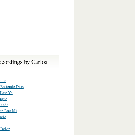
ecordings by Carlos
Time
Entiende Dios
Hare Yo
rque
oneda
te Para Mi
ario
 Dolor