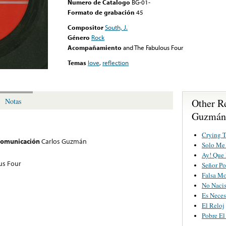
Numero de Catalogo
BG-01-
Formato de grabación
45
Compositor
South, J.
Género
Rock
Acompañamiento
and The Fabulous Four
Temas
love
,
reflection
Other R
Notas
Guzmán
Crying 
 comunicación
Carlos Guzmán
Solo Me 
Ay! Que 
us Four
Señor Po
Falsa M
No Nacis
Es Neces
El Reloj
Pobre El