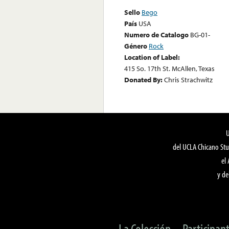
Sello
Bego
País
USA
Numero de Catalogo
BG-01-
Género
Rock
Location of Label:
415 So. 17th St. McAllen, Texas
Donated By:
Chris Strachwitz
del UCLA Chicano Stu
el
y de
La Colección
Participan