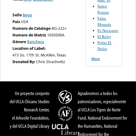
Señor
Porque
Sello
Bego
Falsa
País
USA
Moneda
Numero de Catalogo
BG-222+
Es Necesario
Numero de Matriz
1650500A
El Reloj
Género
Ranchera
Pobre El
Location of Label:
Dolor
415 So. 17th St. McAllen, Texas
More
Donated By:
Chris Strachwitz
Un proyecto conjunto
Agradecemos a todos los
del UCLA Chicano Studies
patronicadores, especialmente
Research Center,
al UCLA Los Tigres de Norte
el Arhoolie Foundation,
Fund, National Endowment for
y del UCLA Digital Library
the Humanities, National
Endowment for the