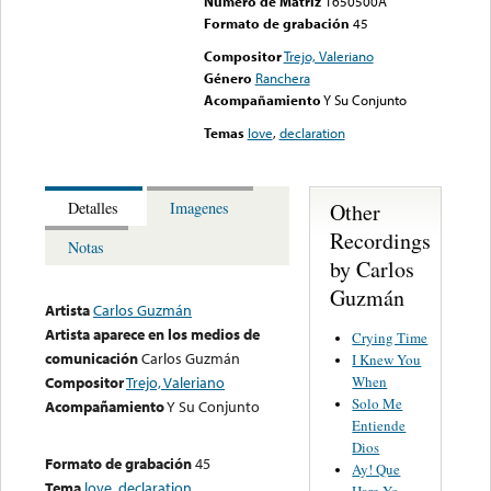
Numero de Matriz
1650500A
Formato de grabación
45
Compositor
Trejo, Valeriano
Género
Ranchera
Acompañamiento
Y Su Conjunto
Temas
love
,
declaration
Other
Detalles
Imagenes
Recordings
Notas
by Carlos
Guzmán
Artista
Carlos Guzmán
Artista aparece en los medios de
Crying Time
comunicación
Carlos Guzmán
I Knew You
When
Compositor
Trejo, Valeriano
Solo Me
Acompañamiento
Y Su Conjunto
Entiende
Dios
Formato de grabación
45
Ay! Que
Tema
love
,
declaration
Hare Yo