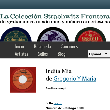
Skip to main content
Inicio
Búsqueda
Canciones
Artistas
Sellos
Blog
Español
Indita Mia
de
Gregorio Y Maria
Audio excerpt
Error loading media: File
could not be played
Sello
Falcon
Numero de Catalogo
1300