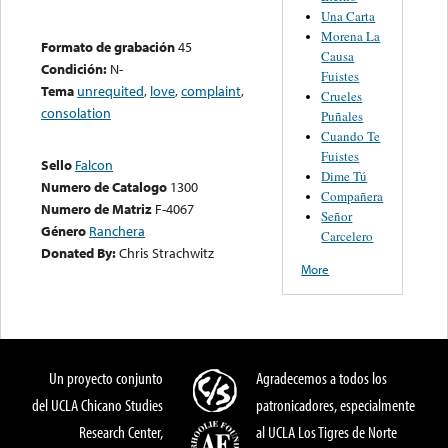
Una Carta
Morena La
Formato de grabación
45
Causa
Condición:
N-
Fuistes
Tema
unrequited
,
love
,
complaint
,
Crueles
consolation
Puñales
Cuando Te
Fuistes
Sello
Falcon
Dime Tú
Numero de Catalogo
1300
Compañera
Numero de Matriz
F-4067
Señor
Género
Ranchera
Carcelero
Donated By:
Chris Strachwitz
More
Un proyecto conjunto
Agradecemos a todos los
del UCLA Chicano Studies
patronicadores, especialmente
Research Center,
al UCLA Los Tigres de Norte