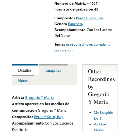
Numero de Matriz
F-4067
Formato de grabación
45
Compositor
Pérez Y Soto, Ray
Género
Ranchera
Acompañamiento
Con Los Luceros
Del Norte
Temas
unrequited
,
love
,
complaint
,
consolation
Other
Detalles
Imagenes
Recordings
Notas
by
Gregorio
Artista
Gregorio Y Maria
Y Maria
Artista aparece en los medios de
comunicación
Gregorio Y Maria
Me Despido
Compositor
Pérez Y Soto, Ray
De Ti
Acompañamiento
Con Los Luceros
Ay Dios
Del Norte
Eterno