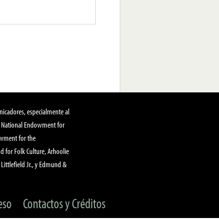
nicadores, especialmente al
, National Endowment for
owment for the
 for Folk Culture, Arhoolie
Littlefield Jr., y Edmund &
eso
Contactos y Créditos