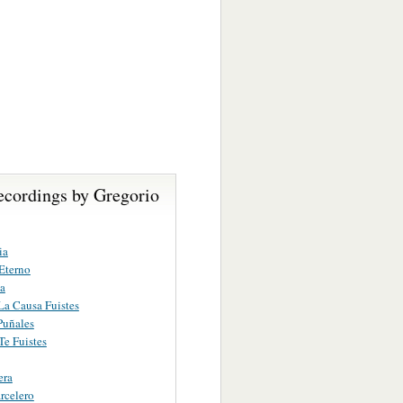
ecordings by Gregorio
ia
Eterno
a
a Causa Fuistes
Puñales
e Fuistes
era
rcelero