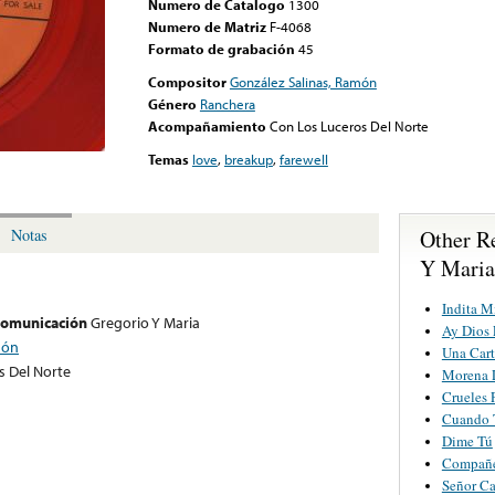
Numero de Catalogo
1300
Numero de Matriz
F-4068
Formato de grabación
45
Compositor
González Salinas, Ramón
Género
Ranchera
Acompañamiento
Con Los Luceros Del Norte
Temas
love
,
breakup
,
farewell
Other R
Notas
Y Maria
Indita M
 comunicación
Gregorio Y Maria
Ay Dios 
món
Una Cart
s Del Norte
Morena L
Crueles 
Cuando T
Dime Tú
Compañ
Señor Ca