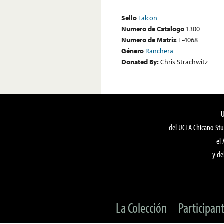
Sello
Falcon
Numero de Catalogo
1300
Numero de Matriz
F-4068
Género
Ranchera
Donated By:
Chris Strachwitz
del UCLA Chicano Stu
el
y de
La Colección
Participan