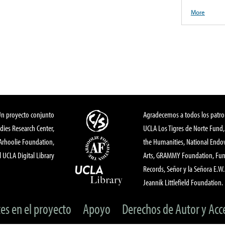
More
Un proyecto conjunto
Agradecemos a todos los patro
dies Research Center,
UCLA Los Tigres de Norte Fund
 Arhoolie Foundation,
the Humanities, National End
l UCLA Digital Library
Arts, GRAMMY Foundation, Fund
Records, Señor y la Señora E.W. 
Jeannik Littlefield Foundation.
tes en el proyecto
Apoyo
Derechos de Autor y Acc