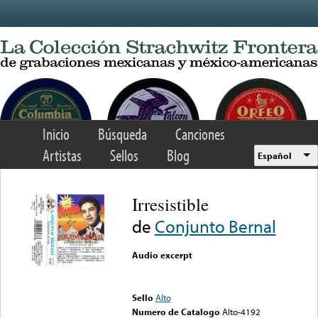
Skip to main content
Inicio
Búsqueda
Canciones
Artistas
Sellos
Blog
Español
Irresistible
de
Conjunto Bernal
Audio excerpt
Error loading media: File
could not be played
Sello
Alto
Numero de Catalogo
Alto-4192