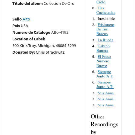
Cielo
Título del álbum
Coleccion De Oro
Tres
8.
Cachetadas
Irresistible
1.
Sello
Alto
Prisionero
2.
País
USA
De Tus
Numero de Catalogo
Alto-4192
Brazos
Location of Label:
La Rueda
3.
500 Kirts Troy, Michigan. 48084-5299
Gabino
4.
Barrera
Donated By:
Chris Strachwitz
El Preso
5.
Numero
Nueve
Siempre
6.
Junto A Ti
Siempre
6.
Junto A Ti
Seis Años
7.
Seis Años
7.
Seis Años
7.
Other
Recordings
by