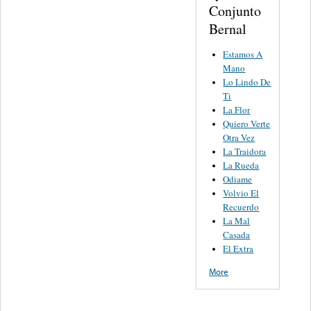
Conjunto
Bernal
Estamos A
Mano
Lo Lindo De
Ti
La Flor
Quiero Verte
Otra Vez
La Traidora
La Rueda
Odiame
Volvio El
Recuerdo
La Mal
Casada
El Extra
More