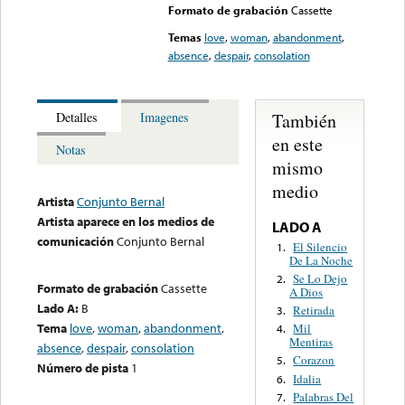
Formato de grabación
Cassette
Temas
love
,
woman
,
abandonment
,
absence
,
despair
,
consolation
También
Detalles
Imagenes
en este
Notas
mismo
medio
Artista
Conjunto Bernal
Artista aparece en los medios de
LADO A
comunicación
Conjunto Bernal
El Silencio
1.
De La Noche
Se Lo Dejo
2.
Formato de grabación
Cassette
A Dios
Lado A:
B
Retirada
3.
Tema
love
,
woman
,
abandonment
,
Mil
4.
Mentiras
absence
,
despair
,
consolation
Corazon
5.
Número de pista
1
Idalia
6.
Palabras Del
7.