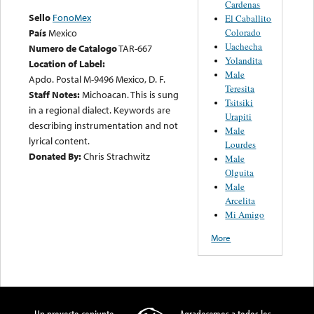
Cardenas
Sello
FonoMex
El Caballito
Colorado
País
Mexico
Uachecha
Numero de Catalogo
TAR-667
Yolandita
Location of Label:
Male
Apdo. Postal M-9496 Mexico, D. F.
Teresita
Staff Notes:
Michoacan. This is sung
Tsitsiki
in a regional dialect. Keywords are
Urapiti
describing instrumentation and not
Male
lyrical content.
Lourdes
Donated By:
Chris Strachwitz
Male
Olguita
Male
Arcelita
Mi Amigo
More
Un proyecto conjunto
Agradecemos a todos los