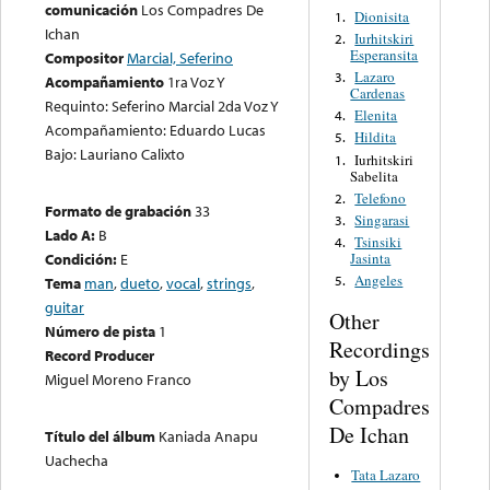
comunicación
Los Compadres De
Dionisita
1.
Ichan
Iurhitskiri
2.
Esperansita
Compositor
Marcial, Seferino
Lazaro
3.
Acompañamiento
1ra Voz Y
Cardenas
Requinto: Seferino Marcial 2da Voz Y
Elenita
4.
Acompañamiento: Eduardo Lucas
Hildita
5.
Bajo: Lauriano Calixto
Iurhitskiri
1.
Sabelita
Telefono
2.
Formato de grabación
33
Singarasi
3.
Lado A:
B
Tsinsiki
4.
Jasinta
Condición:
E
Angeles
5.
Tema
man
,
dueto
,
vocal
,
strings
,
guitar
Other
Número de pista
1
Recordings
Record Producer
by Los
Miguel Moreno Franco
Compadres
De Ichan
Título del álbum
Kaniada Anapu
Uachecha
Tata Lazaro