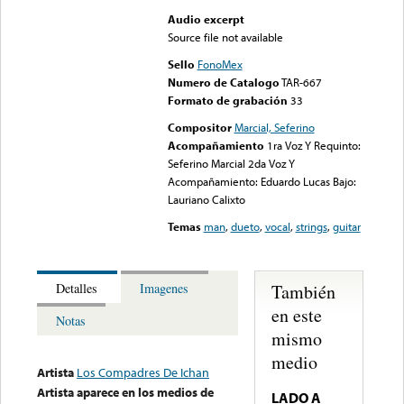
Audio excerpt
Source file not available
Sello
FonoMex
Numero de Catalogo
TAR-667
Formato de grabación
33
Compositor
Marcial, Seferino
Acompañamiento
1ra Voz Y Requinto:
Seferino Marcial 2da Voz Y
Acompañamiento: Eduardo Lucas Bajo:
Lauriano Calixto
Temas
man
,
dueto
,
vocal
,
strings
,
guitar
También
Detalles
Imagenes
en este
Notas
mismo
medio
Artista
Los Compadres De Ichan
Artista aparece en los medios de
LADO A