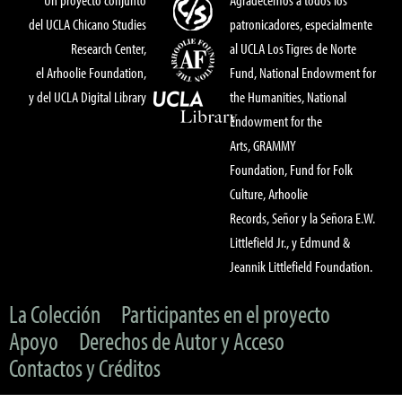
del UCLA Chicano Studies
patronicadores, especialmente
Research Center,
al UCLA Los Tigres de Norte
el Arhoolie Foundation,
Fund, National Endowment for
y del UCLA Digital Library
the Humanities, National
Endowment for the
Arts, GRAMMY
Foundation, Fund for Folk
Culture, Arhoolie
Records, Señor y la Señora E.W.
Littlefield Jr., y Edmund &
Jeannik Littlefield Foundation.
La Colección
Participantes en el proyecto
Apoyo
Derechos de Autor y Acceso
Contactos y Créditos