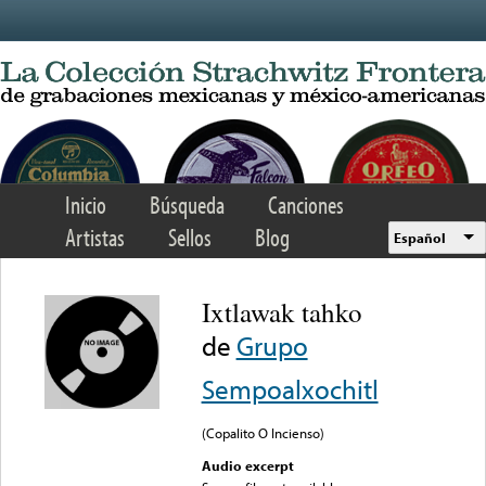
Skip to main content
Inicio
Búsqueda
Canciones
Artistas
Sellos
Blog
Español
Ixtlawak tahko
de
Grupo
Sempoalxochitl
(Copalito O Incienso)
Audio excerpt