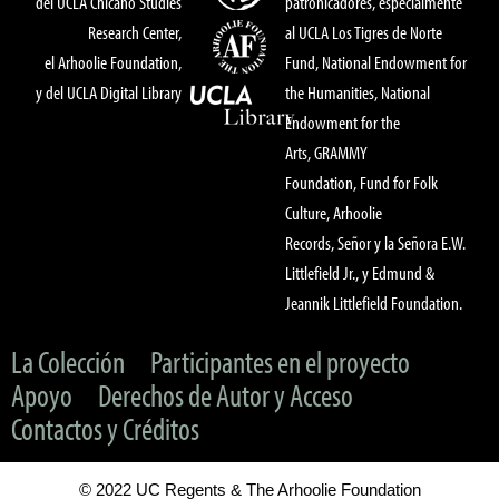
del UCLA Chicano Studies
patronicadores, especialmente
Research Center,
al UCLA Los Tigres de Norte
el Arhoolie Foundation,
Fund, National Endowment for
y del UCLA Digital Library
the Humanities, National
Endowment for the
Arts, GRAMMY
Foundation, Fund for Folk
Culture, Arhoolie
Records, Señor y la Señora E.W.
Littlefield Jr., y Edmund &
Jeannik Littlefield Foundation.
La Colección
Participantes en el proyecto
Apoyo
Derechos de Autor y Acceso
Contactos y Créditos
© 2022 UC Regents & The Arhoolie Foundation