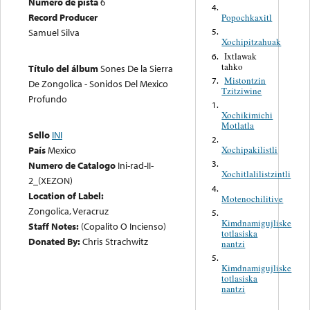
Número de pista
6
4.
Record Producer
Popochkaxitl
Samuel Silva
5.
Xochipitzahuak
Ixtlawak
6.
tahko
Título del álbum
Sones De la Sierra
Mistontzin
7.
De Zongolica - Sonidos Del Mexico
Tzitziwine
Profundo
1.
Xochikimichi
Motlatla
Sello
INI
2.
País
Mexico
Xochipakilistli
3.
Numero de Catalogo
Ini-rad-II-
Xochitlalilistzintli
2_(XEZON)
4.
Location of Label:
Motenochilitive
Zongolica, Veracruz
5.
Kimdnamigujliske
Staff Notes:
(Copalito O Incienso)
totlasiska
Donated By:
Chris Strachwitz
nantzi
5.
Kimdnamigujliske
totlasiska
nantzi