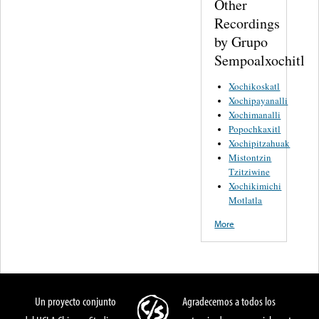
Other
Recordings
by Grupo
Sempoalxochitl
Xochikoskatl
Xochipayanalli
Xochimanalli
Popochkaxitl
Xochipitzahuak
Mistontzin
Tzitziwine
Xochikimichi
Motlatla
More
Un proyecto conjunto
Agradecemos a todos los