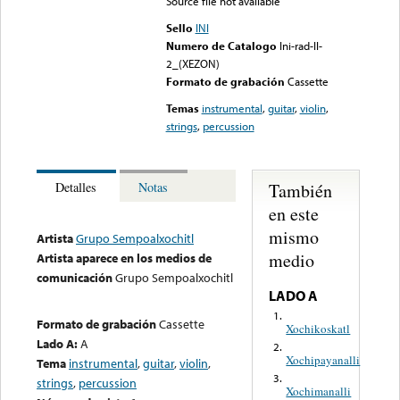
Source file not available
Sello
INI
Numero de Catalogo
Ini-rad-II-
2_(XEZON)
Formato de grabación
Cassette
Temas
instrumental
,
guitar
,
violin
,
strings
,
percussion
También
Detalles
Notas
en este
mismo
Artista
Grupo Sempoalxochitl
medio
Artista aparece en los medios de
comunicación
Grupo Sempoalxochitl
LADO A
1.
Formato de grabación
Cassette
Xochikoskatl
Lado A:
A
2.
Xochipayanalli
Tema
instrumental
,
guitar
,
violin
,
3.
strings
,
percussion
Xochimanalli