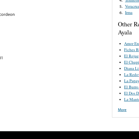
Veracru
5.
Irma
6.
Acordeon
Other R
Ayala
Amor En
Fiches B
El Reju
01
El Chup
Diana L
La Redo
La Papa
El Burro
El Dos D
La Mante
More