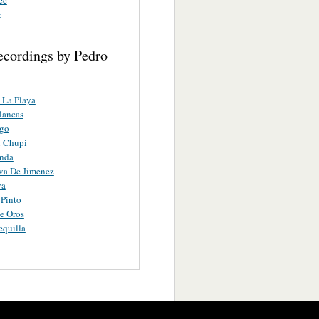
z
ecordings by Pedro
 La Playa
lancas
ego
i Chupi
inda
va De Jimenez
ya
 Pinto
e Oros
quilla