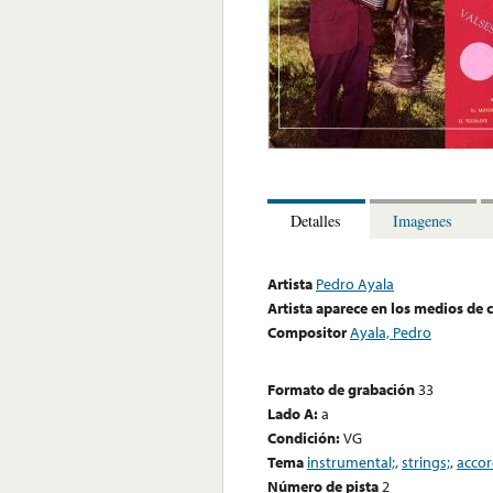
Detalles
Imagenes
Artista
Pedro Ayala
Artista aparece en los medios de
Compositor
Ayala, Pedro
Formato de grabación
33
Lado A:
a
Condición:
VG
Tema
instrumental;
,
strings;
,
accor
Número de pista
2