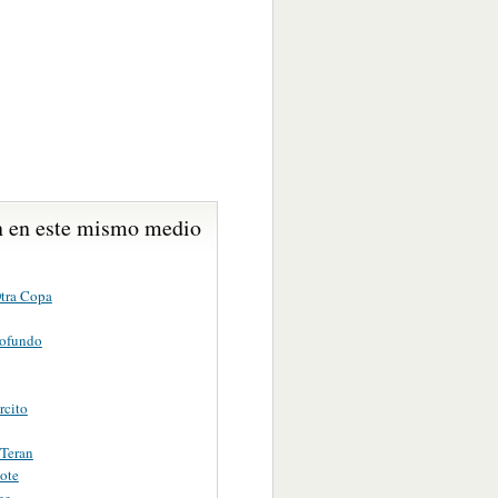
 en este mismo medio
tra Copa
ofundo
rcito
 Teran
ote
ee