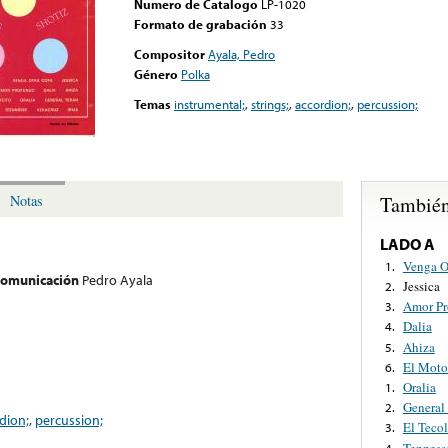
Numero de Catalogo
LP-1020
Formato de grabación
33
Compositor
Ayala, Pedro
Género
Polka
Temas
instrumental;
,
strings;
,
accordion;
,
percussion;
También
Notas
LADO A
Venga O
1.
 comunicación
Pedro Ayala
Jessica
2.
Amor Pr
3.
Dalia
4.
Ahiza
5.
El Moto
6.
Oralia
1.
General
2.
dion;
,
percussion;
El Tecol
3.
Tenness
4.