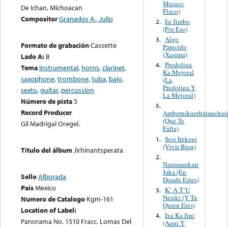
Musico
De Ichan, Michoacan
Flaco)
Compositor
Granados A., Julio
Isi Jimbo
2.
(Por Eso)
Algo
3.
Formato de grabación
Cassette
Parecido
(Xasima)
Lado A:
B
Prodolina
4.
Tema
instrumental
,
horns
,
clarinet
,
Ka Mejoral
saxophone
,
trombone
,
tuba
,
bajo
,
(La
Predolina Y
sexto
,
guitar
,
percussion
La Mejoral)
Número de pista
5
5.
Record Producer
Ambernikuerhatanchas
(Que Te
Gil Madrigal Oregel.
Falta)
Sesi Irekeni
1.
(Vivir Bien)
Título del álbum
Jirhinantsperata
2.
Nanimankari
Jaka (En
Sello
Alborada
Donde Estes)
País
Mexico
K’ A T’U
3.
Nesiki (Y Tu
Numero de Catalogo
Kgm-161
Quien Eres)
Location of Label:
Ixa Ka Jini
4.
Panorama No. 1510 Fracc. Lomas Del
(Aqui Y