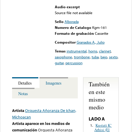
Audio excerpt
Source file not available
Sello
Alborada
Numero de Catalogo
Kgm-161
Formato de grabación
Cassette
Compositor
Granados A., Julio
Temas
instrumental
,
horns
,
clarinet
,
saxophone
,
trombone
,
tuba
,
bajo
,
sexto
,
guitar
,
percussion
También
Detalles
Imagenes
en este
Notas
mismo
medio
Artista
Orquesta Añoranza De Ichan,
Michoacan
LADO A
Artista aparece en los medios de
Kustati K’
1.
Arhisi (El
comunicación
Orquesta Añoranza