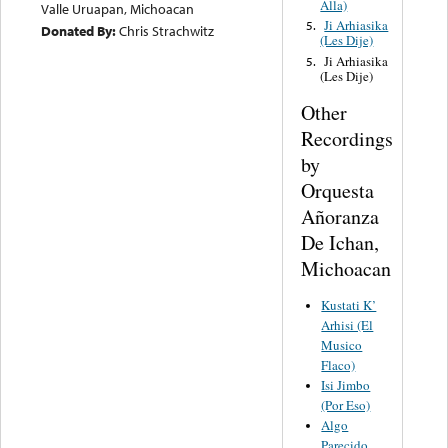
Alla)
Valle Uruapan, Michoacan
Ji Arhiasika
5.
Donated By:
Chris Strachwitz
(Les Dije)
Ji Arhiasika
5.
(Les Dije)
Other
Recordings
by
Orquesta
Añoranza
De Ichan,
Michoacan
Kustati K’
Arhisi (El
Musico
Flaco)
Isi Jimbo
(Por Eso)
Algo
Parecido