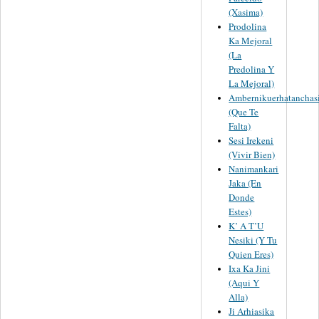
(Xasima)
Prodolina
Ka Mejoral
(La
Predolina Y
La Mejoral)
Ambernikuerhatanchas
(Que Te
Falta)
Sesi Irekeni
(Vivir Bien)
Nanimankari
Jaka (En
Donde
Estes)
K’ A T’U
Nesiki (Y Tu
Quien Eres)
Ixa Ka Jini
(Aqui Y
Alla)
Ji Arhiasika