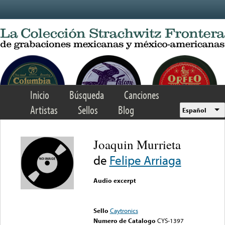
Skip to main content
Inicio
Búsqueda
Canciones
Artistas
Sellos
Blog
Español
Joaquin Murrieta
de
Felipe Arriaga
Audio excerpt
Error loading media: File
could not be played
Sello
Caytronics
Numero de Catalogo
CYS-1397