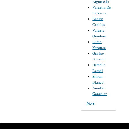
Argumedo
Valentin De
La Sierra
Benito
Canales
Valente
Quintero
Lucio
Vazquez
Gabino
Barrera
Heraclio
Bernal
Simon
Blanco
Arnulfo
Gonzalez
More