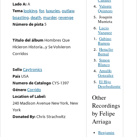
Canales
Lado A:
A
Valente
4.
Tema
looking
,
for
,
luxuries
,
outlaw
,
Quintero
Joaquin
boasting
,
death
,
murder
,
revenge
5.
Murrieta
Número de pista
5
Lucio
6.
Vazquez
Gabino
1.
Título del álbum
Hombres Que
Barrera
Hicieron Historia...y Se Volvieron
Heraclio
2.
Corridos
Bernal
Simon
3.
Blanco
Sello
Caytronics
Arnulfo
4.
Gonzalez
País
USA
El Hijo
5.
Numero de Catalogo
CYS-1397
Desobediente
Género
Corrido
Location of Label:
Other
240 Madison Avenue New York, New
Recordings
York
by Felipe
Donated By:
Chris Strachwitz
Arriaga
Benjamin