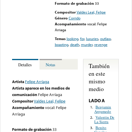
Formato de grabación
33
Compositor
Valdes Leal, Felipe
Género
Corrido
Acompañamiento
vocal: Felipe
Arriaga
Temas
looking
,
for
,
luxuries
,
outlaw
,
boasting
,
death
,
murder
,
revenge
También
Detalles
Notas
en este
mismo
Artista
Felipe Arriaga
medio
Artista aparece en los medios de
comunicación
Felipe Arriaga
LADO A
Compositor
Valdes Leal, Felipe
Benjamin
1.
Acompañamiento
vocal: Felipe
Argumedo
Arriaga
Valentin De
2.
La Sierra
Benito
3.
Formato de grabación
33