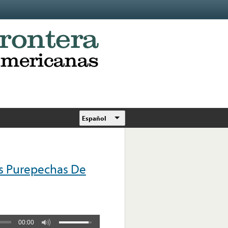
Español
s Purepechas De
00:00