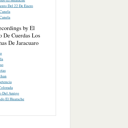
ento Del 22 De Enero
 Canela
 Canela
ecordings by El
o De Cuerdas Los
has De Jaracuaro
to
da
so
otas
chan
etencia
Colorada
do Del Amigo
ndo El Huarache