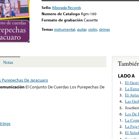
Sello
Alborada Records
Numero de Catalogo
Kgm-160
Formato de grabación
Cassette
Temas
instrumental
,
guitar
,
violin
,
strings
También
Notas
LADO A
s Purepechas De Jaracuaro
El Gusti
1.
 comunicación
El Conjunto De Cuerdas Los Purepechas De
La Entr
2.
El Apla
3.
Las Gui
4.
Josefini
5.
Los De 
6.
La Comp
1.
trings
La Faja
2.
El Salu
3.
Sacudie
4.