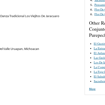
Pensami
5.
Flor De
6.
Flor De
6.
Danza Tradicional Los Viejitos De Jaracuaro
Other R
Conjunt
Purepec
El Gusti
La Entra
el Valle Uruapan, Michoacan
El Aplau
Las Guil
Los De I
La Comp
La Faja 
El Salu
Sacudie
More