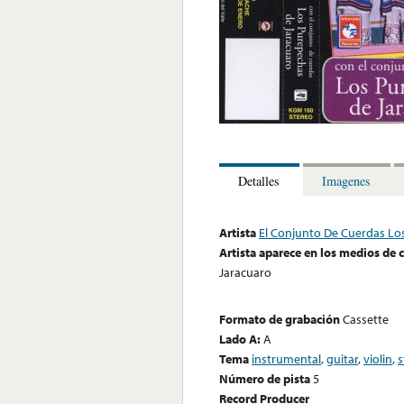
Detalles
Imagenes
Artista
El Conjunto De Cuerdas Lo
Artista aparece en los medios de
Jaracuaro
Formato de grabación
Cassette
Lado A:
A
Tema
instrumental
,
guitar
,
violin
,
s
Número de pista
5
Record Producer