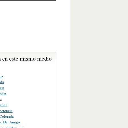
 en este mismo medio
to
ada
uso
lotas
ta
Ichan
etencia
 Colorada
do Del Amigo
ndo El Huarache