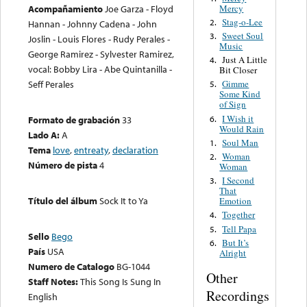
Mercy
Acompañamiento
Joe Garza - Floyd
Stag-o-Lee
2.
Hannan - Johnny Cadena - John
Sweet Soul
3.
Joslin - Louis Flores - Rudy Perales -
Music
George Ramirez - Sylvester Ramirez,
Just A Little
4.
vocal: Bobby Lira - Abe Quintanilla -
Bit Closer
Seff Perales
Gimme
5.
Some Kind
of Sign
I Wish it
6.
Formato de grabación
33
Would Rain
Lado A:
A
Soul Man
1.
Tema
love
,
entreaty
,
declaration
Woman
2.
Número de pista
4
Woman
I Second
3.
That
Título del álbum
Sock It to Ya
Emotion
Together
4.
Tell Papa
5.
Sello
Bego
But It’s
6.
País
USA
Alright
Numero de Catalogo
BG-1044
Other
Staff Notes:
This Song Is Sung In
Recordings
English