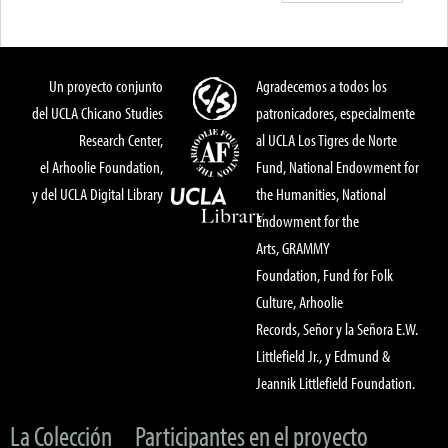
Un proyecto conjunto
Agradecemos a todos los
del UCLA Chicano Studies
patronicadores, especialmente
Research Center,
al UCLA Los Tigres de Norte
el Arhoolie Foundation,
Fund, National Endowment for
y del UCLA Digital Library
the Humanities, National
Endowment for the
Arts, GRAMMY
Foundation, Fund for Folk
Culture, Arhoolie
Records, Señor y la Señora E.W.
Littlefield Jr., y Edmund &
Jeannik Littlefield Foundation.
La Colección
Participantes en el proyecto