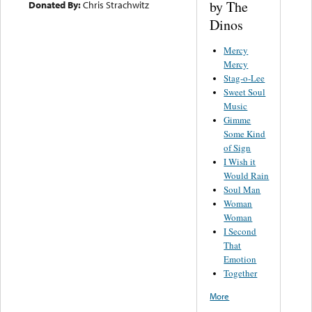
by The
Donated By:
Chris Strachwitz
Dinos
Mercy
Mercy
Stag-o-Lee
Sweet Soul
Music
Gimme
Some Kind
of Sign
I Wish it
Would Rain
Soul Man
Woman
Woman
I Second
That
Emotion
Together
More