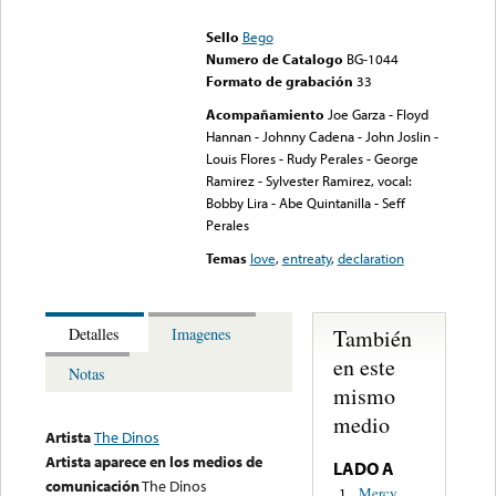
could not be played
Sello
Bego
Numero de Catalogo
BG-1044
Formato de grabación
33
Acompañamiento
Joe Garza - Floyd
Hannan - Johnny Cadena - John Joslin -
Louis Flores - Rudy Perales - George
Ramirez - Sylvester Ramirez, vocal:
Bobby Lira - Abe Quintanilla - Seff
Perales
Temas
love
,
entreaty
,
declaration
También
Detalles
Imagenes
en este
Notas
mismo
medio
Artista
The Dinos
Artista aparece en los medios de
LADO A
comunicación
The Dinos
Mercy
1.