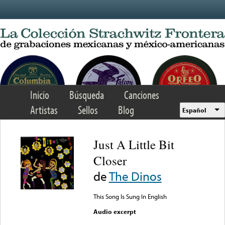
Skip to main content
Inicio
Búsqueda
Canciones
Artistas
Sellos
Blog
Español
Just A Little Bit
Closer
de
The Dinos
This Song Is Sung In English
Audio excerpt
Error loading media: File