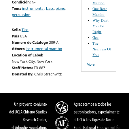
Condición:
N-
Mambo
Tema
instrumental
,
bass
,
piano
,
One Beat
Mambo
percussion
Why Dont
You Do
Sello
Tico
Right
País
USA
Gee
Numero de Catalogo
209-A
The
Género
instrumental mambo
Nearness Of
You
Location of Label:
New York City, New York
More
Staff Notes:
TR-887
Donated By:
Chris Strachwitz
Un proyecto conjunto
Agradecemos a todos los
del UCLA Chicano Studies
patronicadores, especialmente
Research Center,
al UCLA Los Tigres de Norte
el Arhoolie Foundation,
Fund, National Endowment for