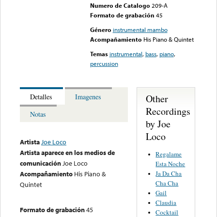
Numero de Catalogo
209-A
Formato de grabación
45
Género
instrumental mambo
Acompañamiento
His Piano & Quintet
Temas
instrumental
,
bass
,
piano
,
percussion
Other
Detalles
Imagenes
Recordings
Notas
by Joe
Loco
Artista
Joe Loco
Artista aparece en los medios de
Regalame
comunicación
Joe Loco
Esta Noche
Ja Da Cha
Acompañamiento
His Piano &
Cha Cha
Quintet
Gail
Claudia
Formato de grabación
45
Cocktail