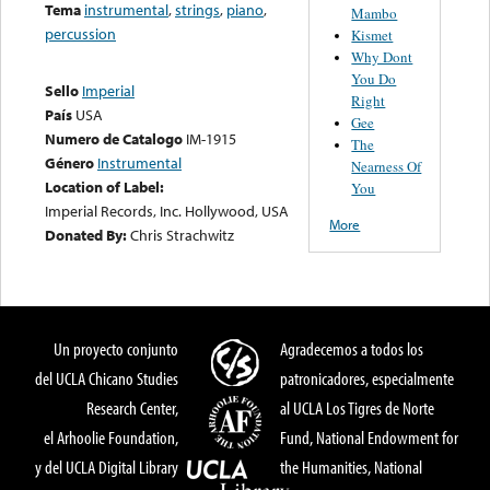
Tema
instrumental
,
strings
,
piano
,
Mambo
percussion
Kismet
Why Dont
You Do
Sello
Imperial
Right
País
USA
Gee
Numero de Catalogo
IM-1915
The
Género
Instrumental
Nearness Of
Location of Label:
You
Imperial Records, Inc. Hollywood, USA
More
Donated By:
Chris Strachwitz
Un proyecto conjunto
Agradecemos a todos los
del UCLA Chicano Studies
patronicadores, especialmente
Research Center,
al UCLA Los Tigres de Norte
el Arhoolie Foundation,
Fund, National Endowment for
y del UCLA Digital Library
the Humanities, National