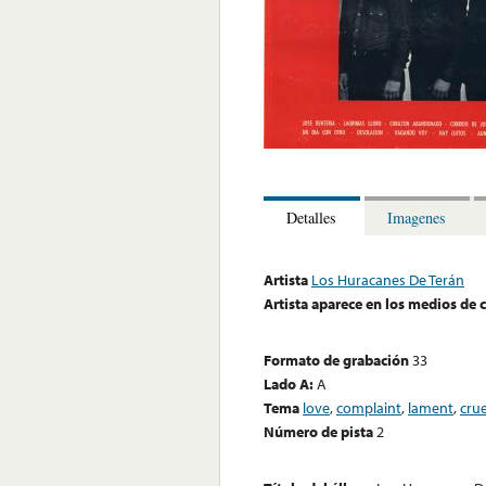
Detalles
Imagenes
Artista
Los Huracanes De Terán
Artista aparece en los medios de
Formato de grabación
33
Lado A:
A
Tema
love
,
complaint
,
lament
,
crue
Número de pista
2