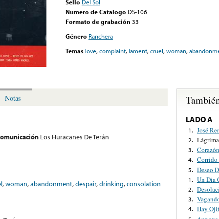
Sello
Del Sol
Numero de Catalogo
DS-106
Formato de grabación
33
Género
Ranchera
Temas
love
,
complaint
,
lament
,
cruel
,
woman
,
abandonm
También
Notas
LADO A
José Ren
1.
 comunicación
Los Huracanes De Terán
Lágrima
2.
Corazó
3.
Corrido
4.
Deseo D
5.
Un Dia 
1.
l
,
woman
,
abandonment
,
despair
,
drinking
,
consolation
Desolac
2.
Vagand
3.
Hay Oji
4.
Aunque 
5.