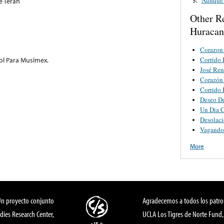
e Terán
Other R
Huracan
Corazon
Corrido 
ol Para Musimex.
José Ren
Corazón
Corrido 
Deseo D
Un Dia 
Desolac
Vagando
More
Un proyecto conjunto
Agradecemos a todos los patro
dies Research Center,
UCLA Los Tigres de Norte Fund