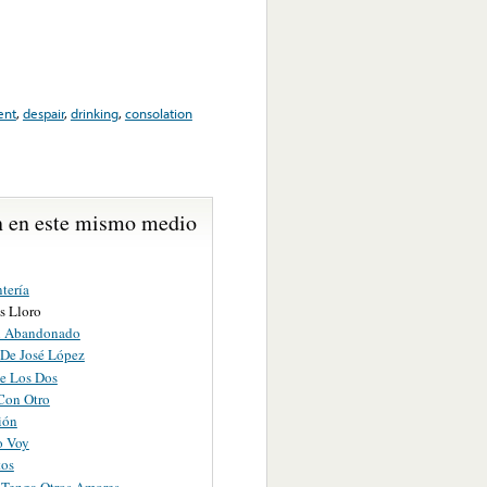
ent
,
despair
,
drinking
,
consolation
 en este mismo medio
tería
s Lloro
n Abandonado
 De José López
e Los Dos
Con Otro
ión
o Voy
tos
Tenga Otros Amores