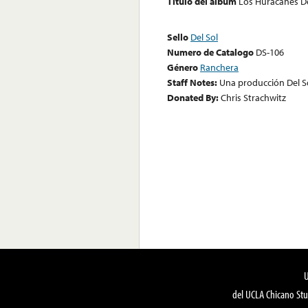
Título del álbum
Los Huracanes D
Sello
Del Sol
Numero de Catalogo
DS-106
Género
Ranchera
Staff Notes:
Una producción Del S
Donated By:
Chris Strachwitz
del UCLA Chicano Stu