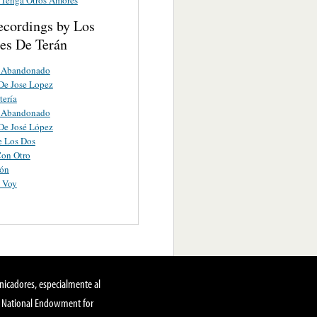
ecordings by Los
es De Terán
 Abandonado
De Jose Lopez
tería
 Abandonado
De José López
e Los Dos
Con Otro
ión
 Voy
nicadores, especialmente al
, National Endowment for