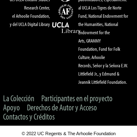
Research Center,
al UCLA Los Tigres de Norte
el Arhoolie Foundation,
Fund, National Endowment for
y del UCLA Digital Library
the Humanities, National
Endowment for the
Arts, GRAMMY
Foundation, Fund for Folk
Culture, Arhoolie
Records, Señor y la Señora E.W.
Littlefield Jr., y Edmund &
Jeannik Littlefield Foundation.
La Colección
Participantes en el proyecto
Apoyo
Derechos de Autor y Acceso
Contactos y Créditos
© 2022 UC Regents & The Arhoolie Foundation