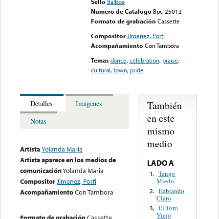
Sello
Balboa
Numero de Catalogo
Bpc-25012
Formato de grabación
Cassette
Compositor
Jimenez, Porfi
Acompañamiento
Con Tambora
Temas
dance
,
celebration
,
praise
,
cultural
,
town
,
pride
También
Detalles
Imagenes
en este
Notas
mismo
medio
Artista
Yolanda Maria
Artista aparece en los medios de
LADO A
comunicación
Yolanda Maria
Tengo
1.
Miedo
Compositor
Jimenez, Porfi
Hablando
2.
Acompañamiento
Con Tambora
Claro
El Toro
3.
Viejo
Formato de grabación
Cassette