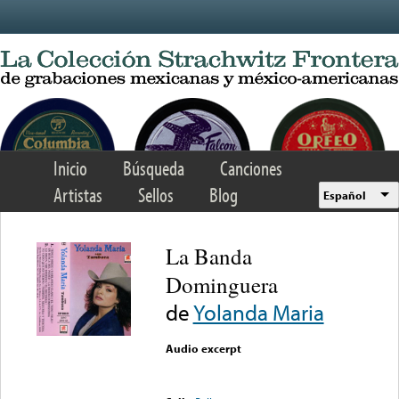
Skip to main content
Inicio
Búsqueda
Canciones
Artistas
Sellos
Blog
Español
La Banda
Dominguera
de
Yolanda Maria
Audio excerpt
Error loading media: File
could not be played