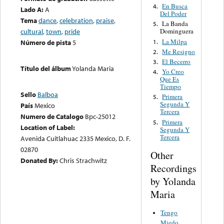
En Busca
4.
Lado A:
A
Del Poder
Tema
dance
,
celebration
,
praise
,
La Banda
5.
cultural
,
town
,
pride
Dominguera
La Milpa
1.
Número de pista
5
Me Resigno
2.
El Becerro
3.
Título del álbum
Yolanda Maria
Yo Creo
4.
Que Es
Tiempo
Sello
Balboa
Primera
5.
Segunda Y
País
Mexico
Tercera
Numero de Catalogo
Bpc-25012
Primera
5.
Location of Label:
Segunda Y
Tercera
Avenida Cuitlahuac 2335 Mexico, D. F.
02870
Other
Donated By:
Chris Strachwitz
Recordings
by Yolanda
Maria
Tengo
Miedo