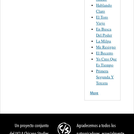
Hablando
Claro
El Toro
Viejo
En Busca
Del Poder
La Milpa
Me Resigno
El Becerro
Yo Creo Que
Es Tiempo
Primera
Segunda Y
Tercera
More
Un proyecto conjunto
Agradecemos a todos los
del UCLA Chicano Studies
patronicadores, especialmente