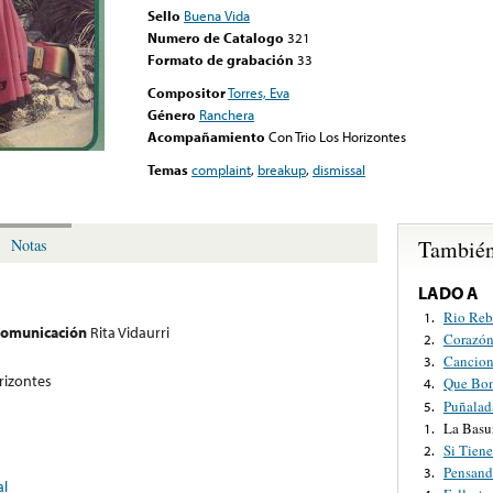
Sello
Buena Vida
Numero de Catalogo
321
Formato de grabación
33
Compositor
Torres, Eva
Género
Ranchera
Acompañamiento
Con Trio Los Horizontes
Temas
complaint
,
breakup
,
dismissal
También
Notas
LADO A
Rio Reb
1.
 comunicación
Rita Vidaurri
Corazó
2.
Cancion
3.
rizontes
Que Bon
4.
Puñalad
5.
La Basu
1.
Si Tien
2.
Pensand
3.
al