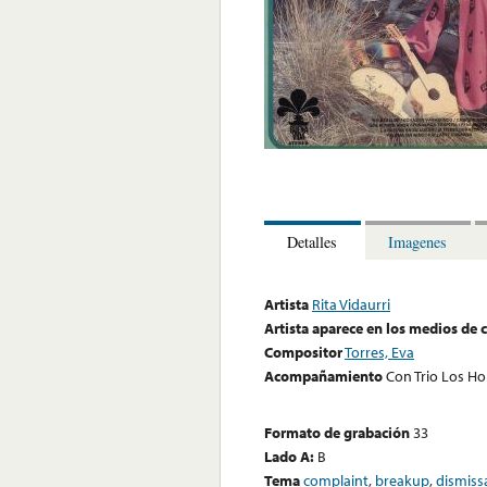
Detalles
Imagenes
Artista
Rita Vidaurri
Artista aparece en los medios de
Compositor
Torres, Eva
Acompañamiento
Con Trio Los Ho
Formato de grabación
33
Lado A:
B
Tema
complaint
,
breakup
,
dismiss