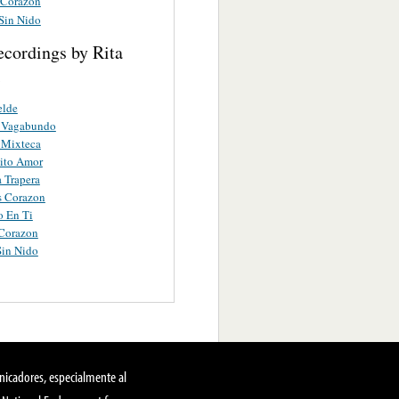
e Corazon
Sin Nido
ecordings by Rita
i
elde
 Vagabundo
 Mixteca
ito Amor
 Trapera
s Corazon
o En Ti
 Corazon
Sin Nido
nicadores, especialmente al