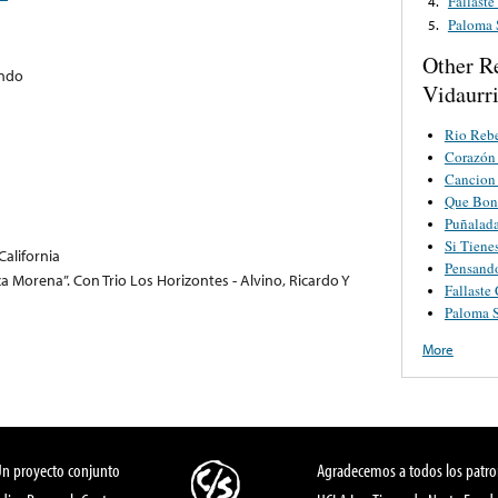
Fallast
4.
Paloma 
5.
Other R
ndo
Vidaurr
Rio Reb
Corazón
Cancion
Que Bon
Puñalada
Si Tiene
California
Pensand
eza Morena”. Con Trio Los Horizontes - Alvino, Ricardo Y
Fallaste
Paloma 
More
Un proyecto conjunto
Agradecemos a todos los patro