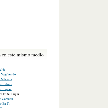
 en este mismo medio
elde
n Vagabundo
 Mixteca
ito Amor
a Trapera
ra En Su Lugar
es Corazon
o En Ti